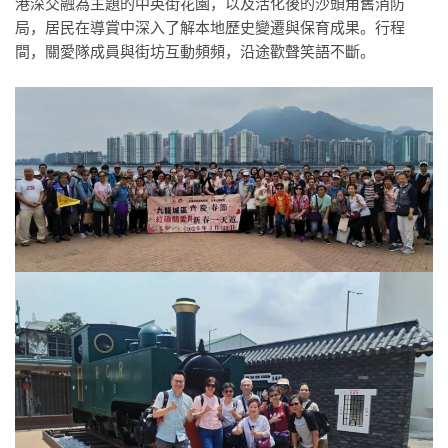
港深交融為主題的中英街花園，以及活化後的沙頭角舊消防
局，居民在導賞中深入了解本地歷史變遷與保育成果。行程
間，關愛隊成員與街坊互動頻頻，沿途歡聲笑語不斷。