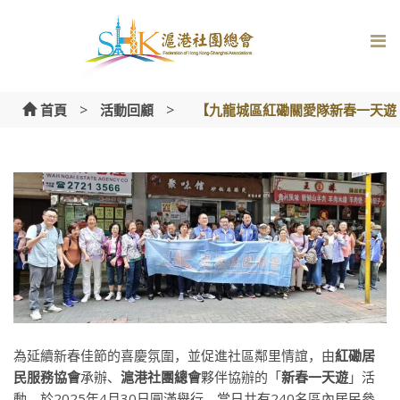
Skip
to
content
>
>
首頁
活動回顧
【九龍城區紅磡關愛隊新春一天遊
為延續新春佳節的喜慶氛圍，並促進社區鄰里情誼，由
紅磡居
民服務協會
承辦、
滬港社團總會
夥伴協辦的「
新春一天遊
」活
動，於2025年4月30日圓滿舉行。當日共有240名區內居民參