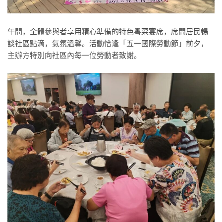
午間，全體參與者享用精心準備的特色粵菜宴席，席間居民暢
談社區點滴，氣氛溫馨。活動恰逢「五一國際勞動節」前夕，
主辦方特別向社區內每一位勞動者致謝。