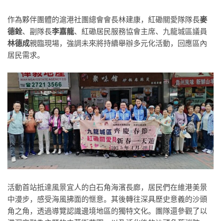
作為夥伴團體的滬港社團總會會長
林建康
，紅磡關愛隊隊長
麥
德銓
、副隊長
李嘉龍
、紅磡居民服務協會主席、九龍城區議員
林德成
親臨現場，強調未來將持續舉辦多元化活動，回應區內
居民需求。
活動首站抵達風景宜人的白石角海濱長廊，居民們在維港美景
中漫步，感受海風拂面的愜意。其後轉往深具歷史意義的沙頭
角之角，透過導覽認識邊境地區的獨特文化。團隊還參觀了以