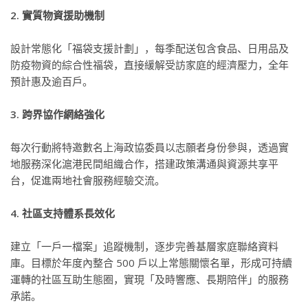
2. 實質物資援助機制
設計常態化「福袋支援計劃」，每季配送包含食品、日用品及
防疫物資的綜合性福袋，直接緩解受訪家庭的經濟壓力，全年
預計惠及逾百戶。
3. 跨界協作網絡強化
每次行動將特邀數名上海政協委員以志願者身份參與，透過實
地服務深化滬港民間組織合作，搭建政策溝通與資源共享平
台，促進兩地社會服務經驗交流。
4. 社區支持體系長效化
建立「一戶一檔案」追蹤機制，逐步完善基層家庭聯絡資料
庫。目標於年度內整合 500 戶以上常態關懷名單，形成可持續
運轉的社區互助生態圈，實現「及時響應、長期陪伴」的服務
承諾。