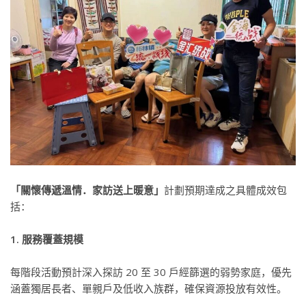
「關懷傳遞溫情．家訪送上暖意」
計劃預期達成之具體成效包
括：
1. 服務覆蓋規模
每階段活動預計深入探訪 20 至 30 戶經篩選的弱勢家庭，優先
涵蓋獨居長者、單親戶及低收入族群，確保資源投放有效性。