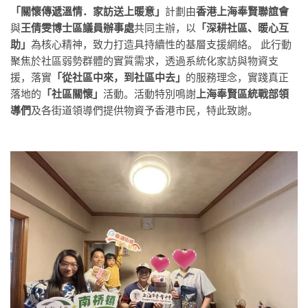
「關懷傳遞溫情．家訪送上暖意」
計劃由
香港上海奉賢聯誼會
與
王倩雯博士區議員辦事處
共同主辦，以
「深耕社區、暖心互
助」
為核心精神，致力打造具持續性的基層支援網絡。 此行動
聚焦於社區弱勢群體的實質需求，透過系統化家訪與物資支
援，落實
「從社區中來，到社區中去」
的服務理念，實踐真正
落地的
「社區關懷」
活動。活動特別鳴謝
上海奉賢區統戰部領
導們
及各街道領導們提供物資予香港市民，特此致謝。