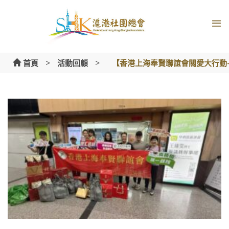
Skip
to
content
>
>
首頁
活動回顧
【香港上海奉賢聯誼會關愛大行動