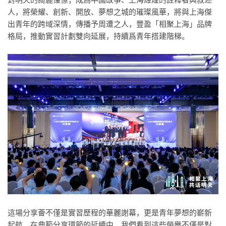
人，將榮耀、創新、開放、夢想之城的璀璨風華，將與上海傑
出青年的跨域深情，傳播予周遭之人，豐盈「相聚上海」品牌
格局，推動實習計劃雙向延展，持續爲青年搭建階梯。
這場分享薈不僅是實習歷程的華麗謝幕，更是青年夢想的嶄新
起航。在典範分享環節的延續中，我們看到這些榮譽不僅是對