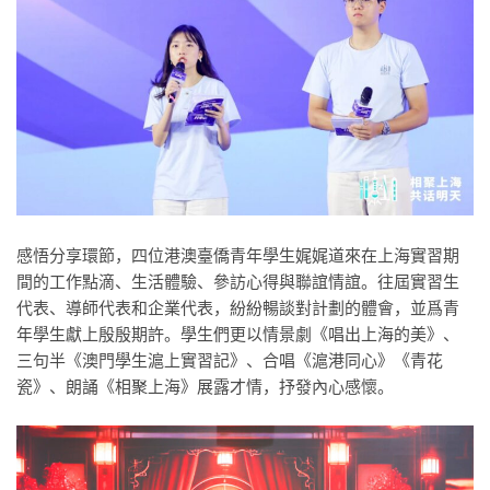
感悟分享環節，四位港澳臺僑青年學生娓娓道來在上海實習期
間的工作點滴、生活體驗、參訪心得與聯誼情誼。往屆實習生
代表、導師代表和企業代表，紛紛暢談對計劃的體會，並爲青
年學生獻上殷殷期許。學生們更以情景劇《唱出上海的美》、
三句半《澳門學生滬上實習記》、合唱《滬港同心》
《青花
瓷》
、朗誦《相聚上海》展露才情，抒發內心感懷。