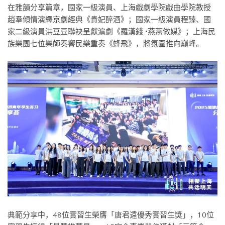
在雅韻分享篇章，國家一級演員、上海戲劇學院戲曲學院教授
趙羣傾情演繹京劇經典《貴妃醉酒》；國家一級演員程臻、國
家二級演員洪豆豆聯袂呈獻滬劇《羅漢錢 •燕燕做媒》；上海民
族樂團七位樂師奏響民樂重奏《蜂飛》，將氛圍推向巔峰。
典範分享中，48位實習生榮膺「唐君遠優秀實習生獎」，10位