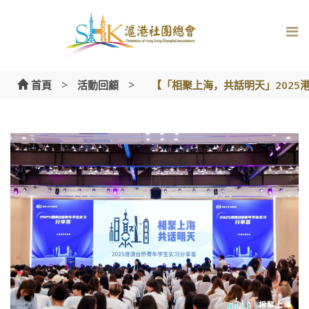
Skip
to
content
>
>
首頁
活動回顧
【「相聚上海，共話明天」2025