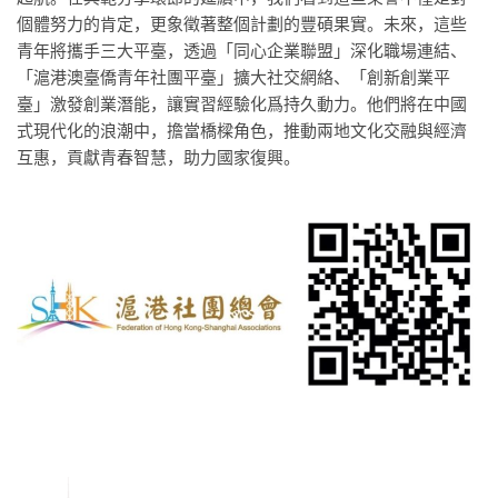
個體努力的肯定，更象徵著整個計劃的豐碩果實。未來，這些
青年將攜手三大平臺，透過「同心企業聯盟」深化職場連結、
「滬港澳臺僑青年社團平臺」擴大社交網絡、「創新創業平
臺」激發創業潛能，讓實習經驗化爲持久動力。他們將在中國
式現代化的浪潮中，擔當橋樑角色，推動兩地文化交融與經濟
互惠，貢獻青春智慧，助力國家復興。