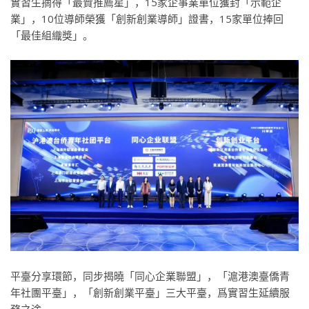
實習生摘得「最贊推薦星」，15家企事業單位獲封「示範企
業」，10位導師榮獲「創新創業導師」證書，15家單位捧回
「最佳組織獎」。
平臺分享環節，同步揭曉「同心企業聯盟」
，
「滬港澳臺僑青
年社團平臺」
，
「創新創業平臺」三大平臺，爲實習生延續服