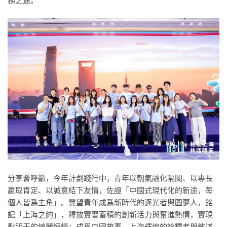
務之途。
分享
薈
呼籲，今年計劃踐行中，青年以朝氣融化隔閡、以專長
贏取肯定、以誠意結下友情，佐證「中國式現代化的新途，每
個人皆爲主角」。冀望青年成爲新時代的逐光者與圓夢人，銘
記「上海之約」，釋放實習蓄積的創新活力與奮進熱情，實現
對明天的綺麗憧憬；成爲中國故事、上海輝煌的詮釋者與敘述