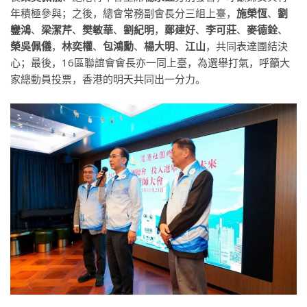
年積極參與；之後，總會常務副會長分三組上臺，
施榮恆
、
劉
鑾鴻
、
梁潔芹
、
樊敏華
、
劉紀明
，
鄭建好
、
李可莊
、
麥德銓
、
榮吳佩儀
，
林奕權
、
包鴻勳
、
楊大明
、
江山
，共同表達團結決
心；最後，16區聯誼會會長亦一同上臺，為選舉打氣，呼籲大
家總動員投票，香港的明天共同出一分力。