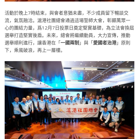
活動於晚上7時結束，與會者意猶未盡，不少成員留下暢談交
流，氣氛融洽。滬港社團總會通過這場誓師大會，彰顯萬眾一
心的團結力量，爲12月7日投票日奠定堅實基礎，為立法會換屆
選舉打造堅實後盾。未來，總會將繼續動員，大力宣傳，推動
選舉順利進行，讓香港在「
一國兩制
」與「
愛國者治港
」原則
下，乘風破浪，再上一層樓。