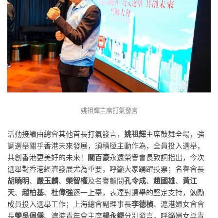
姚祖輝主席打氣發言
活動接續由總會其他首長打氣發言，
姚祖輝
主席鼓舞全場，強
調選舉關乎香港未來發展，須積極主動作為，全員投入選舉，
共創香港更美好的未來！
關百豪
永遠榮譽會長致詞指出，今次
選舉對香港經濟發展尤為重要，呼籲大家踴躍投票；名譽會長
胡曉明
、
嚴玉麟
、
榮智權
及名譽顧問
孔令成
、
趙國雄
、
黃江
天
、
趙柏基
、
杜偉強
逐一上臺，表達對選舉的堅定支持，勉勵
成員投入選舉工作；上海總會副理事長
李德楨
、滬港婦女會會
長
榮吳佩儀
、滬港青年會主席
楊永鏗
分別發言，呼籲婦女與青