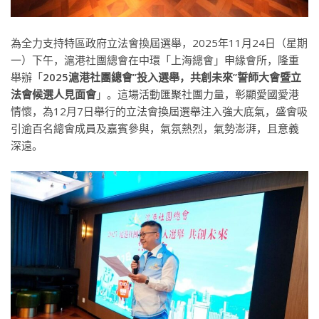
為全力支持特區政府立法會換屆選舉，2025年11月24日（星期
一）下午，滬港社團總會在中環「上海總會」申緣會所，隆重
舉辦「
2025滬港社團總會”投入選舉，共創未來”誓師大會暨立
法會候選人見面會
」。這場活動匯聚社團力量，彰顯愛國愛港
情懷，為12月7日舉行的立法會換屆選舉注入強大底氣，盛會吸
引逾百名總會成員及嘉賓參與，氣氛熱烈，氣勢澎湃，且意義
深遠。