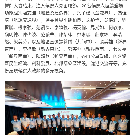
誓師大會結束，進入候選人見面環節。20名候選人陸續登場，
功能組別趙式浩（地產及建造界）、葉子建（金融界）、馮佳
培（航運交通界），選委會界別姚柏良、文頴怡、吳傑莊、劉
智鵬、樓家強、范凱傑、李鎮強、馮英倫、馬光如、何敬康、
魏明德、陳少波、范駿華、陳紹雄、鄧咏駿、莊家彬、李浩
然、梁美芬，以及地區直選譚莉儀（九龍中）、張美雄（新界
東南）、李梓敬（新界東北）、郭芙蓉（新界西南）、張文嘉
（新界西南）、陳穎欣（新界西南），各自分享政綱，內容涵
蓋民生經濟、創科發展、北部都會區建設，滬港交流等等，充
份展現候選人政綱的多元視角。