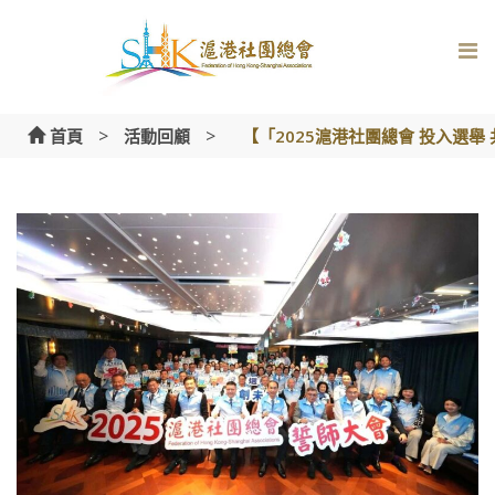
Skip
to
content
>
>
首頁
活動回顧
【「2025滬港社團總會 投入選舉