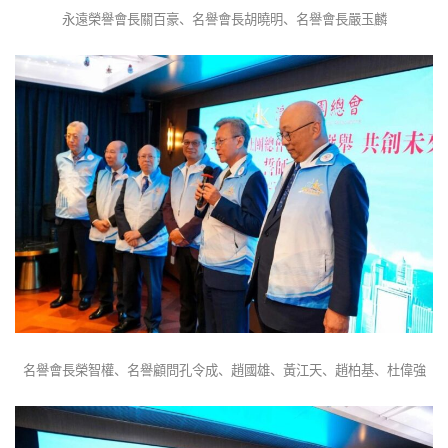
永遠榮譽會長關百豪、名譽會長胡曉明、名譽會長嚴玉麟
名譽會長榮智權、名譽顧問孔令成、趙國雄、黃江天、趙柏基、杜偉強