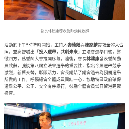
會長林建康發表誓師動員致辭
活動於下午5時準時開始，主持人
麥德銓
與
陳家麟
帶領全體大合
照，並高聲喊出「
投入選舉，共創未來
」立法會選舉口號，響
徹四方，爲誓師大會拉開序幕。隨後，會長
林建康
發表誓師動
員致辭，強調第八屆立法會選舉的重要性，指出今屆選舉競爭
激烈，新舊交替，彰顯活力，會長總結了總會過去為預備選舉
所做的工作，呼籲總會全體成員團結一心，協助特區政府確保
選舉公平、公正、安全有序舉行，鼓勵全體會員當日留港踴躍
投票。