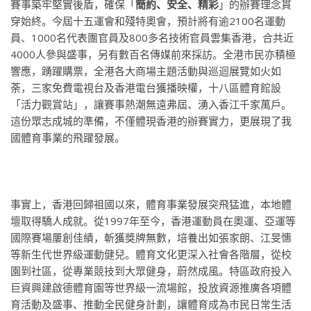
賽事築牢堅實後盾，確保「
簡約、安全、精彩
」的辦賽理念貫
穿始終。今屆十五運會和殘特奧會，預計將有逾2100名運動
員、1000名代表團官員及800多名技術官員雲集香港，合共近
4000人參與盛事，另有數百名傳媒前來採訪。全港市民亦積極
響應，踴躍購票，全港各大商場主題活動與巡迴展覽如火如
荼，三家免費電視台及香港電台獲播映權，十八區體育館設
「活力觀賞站」，讓賽事熱潮無遠弗屆、湧入香江千家萬戶。
這份眾志成城的準備，不僅體現香港的辦賽實力，更展現了我
國體育事業的飛躍發展。
事實上，香港回歸祖國以來，體育事業發展突飛猛進，本地體
壇取得驕人成就。從1997年至今，香港運動員在奧運、亞運等
國際賽場屢創佳績，斬獲獎牌無數，培養出如張家朗、江旻憓
等新生代世界級運動健兒。體育文化更深入社會各階層，從校
園到社區，從專業競技到大眾健身，蔚然成風。特區政府投入
巨資興建啟德體育園等世界級一流場館，投放資源推廣各項體
育活動及盛事、推動全民健身計劃，讓體育成為市民日常生活