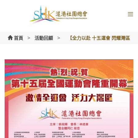
Skip
to
content
>
>
首頁
活動回顧
【全力以赴 十五運會 閃耀灣區