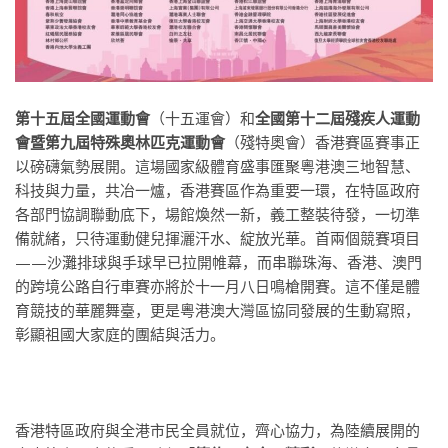
第十五屆全國運動會
（十五運會）和
全國第十二屆殘疾人運動
會暨第九屆特殊奧林匹克運動會
（殘特奧會）香港賽區賽事正
以磅礴氣勢展開。這場國家級體育盛事匯聚粵港澳三地智慧、
科技與力量，共冶一爐，香港賽區作為重要一環，在特區政府
各部門協調聯動底下，場館煥然一新，義工整裝待發，一切準
備就緒，只待運動健兒揮灑汗水、綻放光華。首兩個競賽項目
——沙灘排球與手球早已拉開帷幕，而串聯珠海、香港、澳門
的跨境公路自行車賽亦將於十一月八日鳴槍開賽。這不僅是體
育競技的華麗舞臺，更是粵港澳大灣區協同發展的生動寫照，
彰顯祖國大家庭的團結與活力。
香港特區政府與全港市民全員就位，齊心協力，為陸續展開的