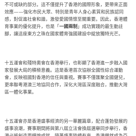
不可或缺的部分。這不僅提升了香港的國際形象，更帶來正面
效應——強化市民大眾、特別是青年人身心素質和民族認同
感，對促進社會和諧，激發愛國情懷至關重要。因此，香港體
育事業的優化提升，也是「
一國兩制
」成功實踐的最生動註
腳，讓這座東方之珠在國家體育強國建設中綻放獨特光芒。
十五運會和殘特奧會在香港舉行，也彰顯了香港進一步融入國
家發展大局的積極意義。這是香港首次協辦全國性綜合運動
會，反映祖國對香港的信任與重視。賽事不僅匯聚全國健兒，
更串聯粵港澳三地協同合作，深化大灣區深度融合，推動大灣
區一體化事業。
十五運會亦是香港盛事經濟的另一華麗篇章，配合蓬勃發展的
盛事浪潮，賽事期間將與第八屆立法會換屆選舉同步舉行，香
港必將創造更輝煌成就，隨著盛事陸續有來，香港儼然成為亞