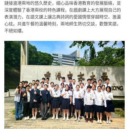
鏈接滬港兩地的悠久歷史，細心品味香港教育的發展脈絡，並
深度體驗了香港兩校的特色課程，在戲劇課上大方展現自己的
表演潛力，在語文課上讓古典詩詞的愛國情懷穿越時空、激盪
心絃。共進午餐的溫馨時刻，兩地師生熱切交談，歡聲笑語，
不絕如縷。