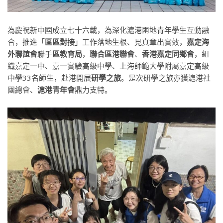
為慶祝新中國成立七十六載，為深化滬港兩地青年學生互動融
合，推進「
區區對接
」工作落地生根、見真章出實效，
嘉定海
外聯誼會
聯手
區教育局
，
聯合區港聯會
、
香港嘉定同鄉會
，組
織嘉定一中、嘉一實驗高級中學、上海師範大學附屬嘉定高級
中學33名師生，赴港開展
研學之旅
。是次研學之旅亦獲滬港社
團總會、
滬港青年會
鼎力支特。