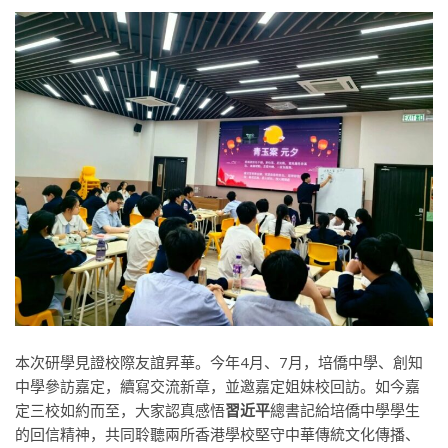
本次研學見證校際友誼昇華。今年4月、7月，培僑中學、創知
中學參訪嘉定，續寫交流新章，並邀嘉定姐妹校回訪。如今嘉
定三校如約而至，大家認真感悟
習近平
總書記給培僑中學學生
的回信精神，共同聆聽兩所香港學校堅守中華傳統文化傳播、