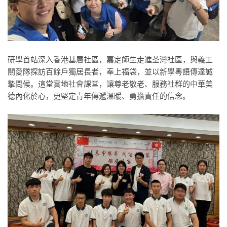
研學首站深入香港基層社區，嘉定師生走進荃灣社區，與義工
關愛隊探訪百餘戶獨居長者，奉上福袋，並以新學粵語傳達誠
摯問候。這堂實地社會課堂，讓尊老敬老、服務社群的中華美
德內化於心，更堅定青年傳遞溫暖、勇擔責任的信念。