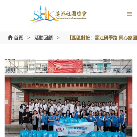
Skip
to
content
>
>
首頁
活動回顧
【區區對接：香江研學路 同心家