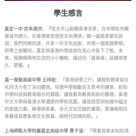
學生感言
嘉定一中 房朱奧然：
『
從太平山俯瞰香港全景，在中環街市觸
摸城市煙火，在香港故宮感受文化傳承，每一處風景都在訴
說：我們同根同源，共享一份文化血脈，共懷一個家國夢想。
研學之旅雖短，嘉定與香港的情誼卻在我心中紮下了根。未
來，我願做兩地交流的小小橋樑，讓這份「嘉香緣」延續得更
久、更暖。
』
嘉一實驗高級中學 王梓銳：『
香港研學之行，讓我對教育與文
化的活力有了深切體悟。培僑中學鼓勵自主思考的課堂、創知
中學科技與教育融合的實踐，讓我看到教育創新的模樣；香港
中文大學與香港大學濃厚的學術氛圍，讓我感受到知識中蘊含
的家國力量。維港夜景裏，多元文化交融的畫面，更讓我明白
青春成長應紮根文化根基，與時代同頻向前。
』
上海師範大學附屬嘉定高級中學 曹子涵：『
帶着探索未知的渴