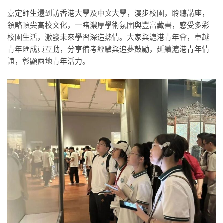
嘉定師生還到訪香港大學及中文大學，漫步校園，聆聽講座，
領略頂尖高校文化，一睹濃厚學術氛圍與豐富藏書，感受多彩
校園生活，激發未來學習深造熱情。大家與滬港青年會
，
卓越
青年匯成員互動，分享備考經驗與追夢鼓勵，延續滬港青年情
誼，彰顯兩地青年活力。