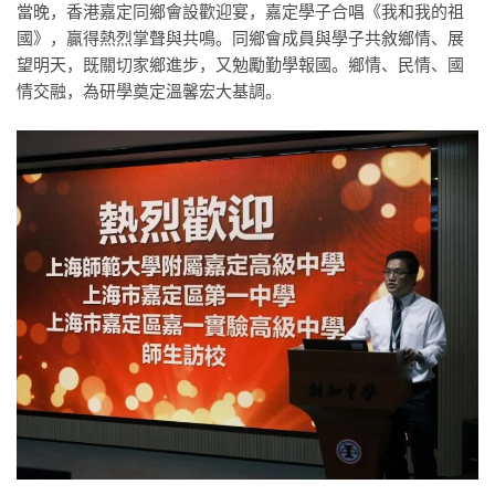
當晚，香港嘉定同鄉會設歡迎宴，嘉定學子合唱《我和我的祖
國》，贏得熱烈掌聲與共鳴。同鄉會成員與學子共敘鄉情、展
望明天，既關切家鄉進步，又勉勵勤學報國。鄉情、民情、國
情交融，為研學奠定溫馨宏大基調。