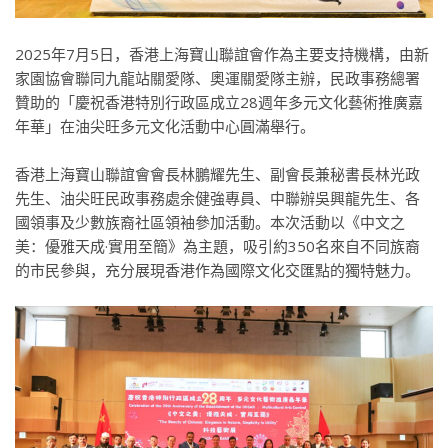
2025年7月5日，香港上海寶山聯誼會作為主要支持機構，由新
家園協會聯同九龍站關愛隊、奧運關愛隊主辦，民政事務總署
贊助的「慶祝香港特別行政區成立28週年多元文化藝術推廣嘉
年華」在油尖旺多元文化活動中心圓滿舉行。
香港上海寶山聯誼會會長林鵬耀
先生
、副會長兼秘書長林光政
先生
、油尖旺民政事務處余健強專員、中聯辦吳興龍先生、各
國領事及少數族裔社區領袖參加活動。本次活動以《中文之
美：優雅天成·實用至簡》為主題，吸引約350名來自不同族裔
的市民參與，充分展現香港作為國際文化交匯點的獨特魅力。