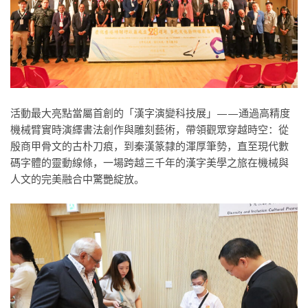
活動最大亮點當屬首創的「漢字演變科技展」——通過高精度
機械臂實時演繹書法創作與雕刻藝術，帶領觀眾穿越時空：從
殷商甲骨文的古朴刀痕，到秦漢篆隸的渾厚筆勢，直至現代數
碼字體的靈動線條，一場跨越三千年的漢字美學之旅在機械與
人文的完美融合中驚艷綻放。