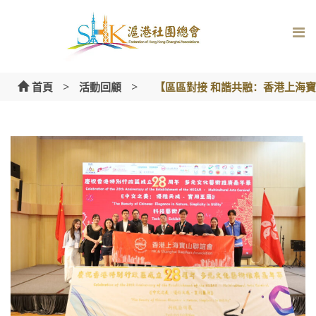
Skip
to
content
>
>
首頁
活動回顧
【區區對接 和諧共融：香港上海