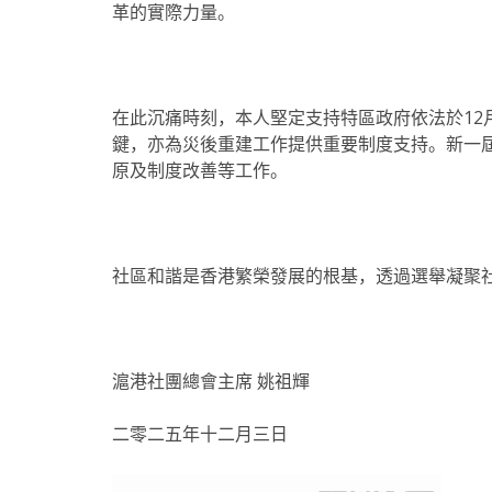
革的實際力量。
在此沉痛時刻，本人堅定支持特區政府依法於12
鍵，亦為災後重建工作提供重要制度支持。新一
原及制度改善等工作。
社區和諧是香港繁榮發展的根基，透過選舉凝聚
滬港社團總會主席 姚祖輝
二零二五年十二月三日