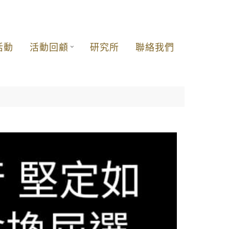
活動
活動回顧
研究所
聯絡我們