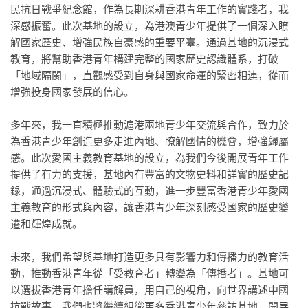
民抗日戰爭紀念館，作為長期深耕香港青年工作的實踐者，我
深感振奮。此次基地的設立，為港澳青少年提供了一個深入瞭
解國家歷史、增強民族自豪感的重要平臺。通過基地的沉浸式
教育，將幫助香港青年構建完整的國家歷史認識體系，打破
「
地域隔閡
」
，直觀感受到自身與國家命運的緊密相連，從而
增強投身國家發展的信心。
多年來，我一直積極推動滬港兩地青少年交流與合作，致力於
為香港青少年創造更多走進內地、瞭解國情的機會，增強歸屬
感。此次愛國主義教育基地的設立，為我們今後開展青年工作
提供了有力的支援，基地內有豐富的文物史料和詳實的歷史記
錄，通過沉浸式、體驗式的互動，進一步豐富香港青少年愛國
主義教育的形式與內容，讓香港青少年深刻感受國家的歷史變
遷和輝煌成就。
未來，我們希望與基地打造更多具有影響力和傳播力的教育活
動，推動香港青年從「受教育者」轉變為「傳播者」。基地可
以選拔香港青年擔任講解員，用自己的視角，向世界講述中國
抗戰故事。我們也將繼續組織更多香港青少年參訪基地，開展