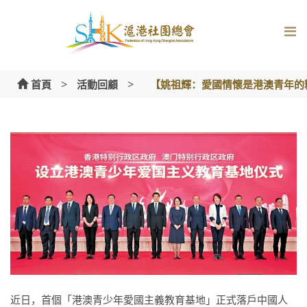
Skip
to
content
>
>
首頁
活動回顧
【姚祖輝：愛國情懷是港澳青年的
近日，首個「港澳青少年愛國主義教育基地」正式落戶中國人