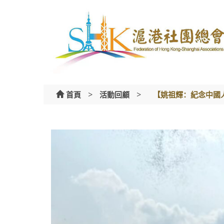
Skip
to
content
>
>
首頁
活動回顧
【姚祖輝：紀念中國人