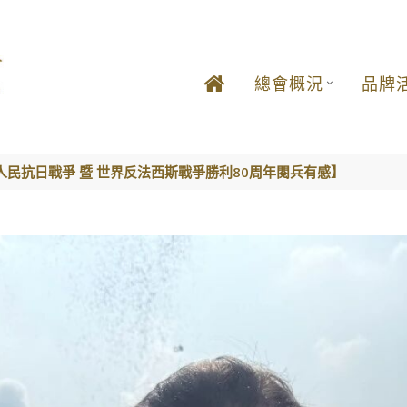
總會概況
品牌
民抗日戰爭 暨 世界反法西斯戰爭勝利80周年閱兵有感】