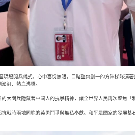
起親歷現場閱兵儀式，心中喜悅無限，目睹整齊劃一的方陣梯隊邁
潮澎湃、熱血沸騰。
日的大閱兵隱藏著中國人的抗爭精神，讓全世界人民再次聚焦「
起抗戰時兩地同胞的英勇鬥爭與無私奉獻。和平是國家的發展基