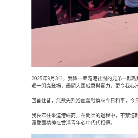
2025年9月3日，我與一衆滬港社團的兄弟一
逐一閃亮登場，盡顯大國威嚴與實力，更令我心
回首往昔，無數先烈浴血奮戰換來今日和平，今
我長年往來滬港經商，在閱兵的過程中，不禁憶
讓愛國精神在香港青年心中代代相傳。