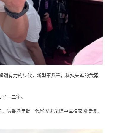
著鏗鏘有力的步伐，新型軍兵種，科技先進的武器
和平」二字。
石，讓香港年輕一代從歷史記憶中厚植家國情懷，