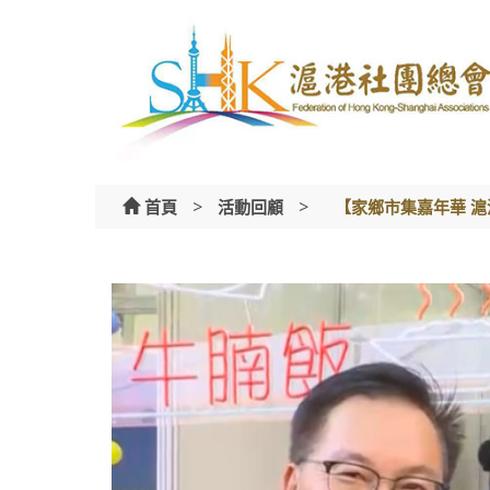
Skip
to
content
>
>
首頁
活動回顧
【家鄉市集嘉年華 