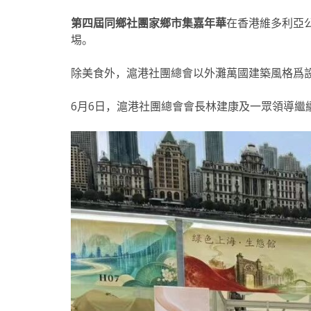
第四屆同鄉社團家鄉市集嘉年華
在香港維多利亞
埸。
除美食外，滬港社團總會以外灘萬國建築風格爲
6月6日，滬港社團總會會長
林建康
及一眾領導繼