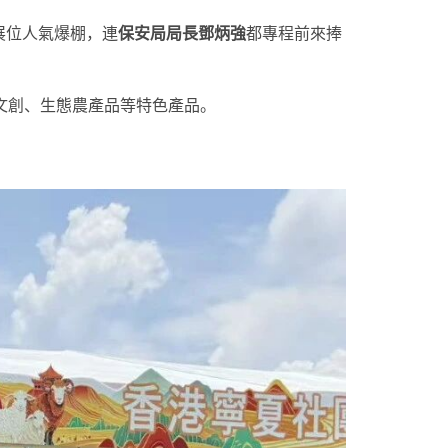
展位人氣爆棚，連
保安局局長鄧炳強
都專程前來捧
文創、生態農產品等特色產品。