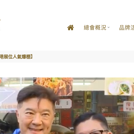
總會概況
品牌
滬港展位人氣爆棚】