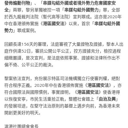
發佈煽動刊物
」、「
串謀勾結外國或者境外勢力危害國家安
全
」兩罪，黎另單獨被控一項「
串謀勾結外國勢力
」罪，全部
於西九龍裁判法院（暫代高等法院）宣判罪成。這亦是2020年
中在香港頒佈實施《
港區國安法
》以來，首宗「
串謀勾結外國
勢力
」罪成案例。
回顧長達156天的審理，法庭審視了大量證物及證據，黎本人出
庭作供達52日，審訊公開公平公正，控方證據充分，檢控過程
細緻嚴謹，是次宣判，是法庭依照事實、證據和法律所作出不
偏不倚、公平公正的裁決。
黎案依法宣判，充份展示特區司法機構獨立行使審判權，絕對
符合程序正義。2020年中在香港頒佈實施《
港區國安法
》，亦
符合國際法與國際慣例，事實證明，《
港區國安法
》使香港得
以恢復安寧，市民生活重拾正軌，整體社會踏上「
由治及興
」
的發展坦途，在堅守法治原則的基礎上邁步向前，為香港未來
開創更美好的明天。
滬港社團總會會長