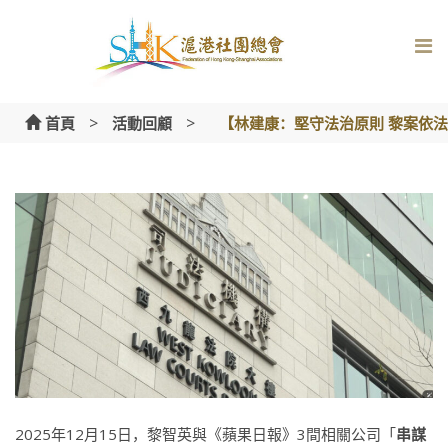
Skip
to
content
>
>
首頁
活動回顧
【林建康：堅守法治原則 黎案依
2025年12月15日，黎智英與《蘋果日報》3間相關公司「
串謀