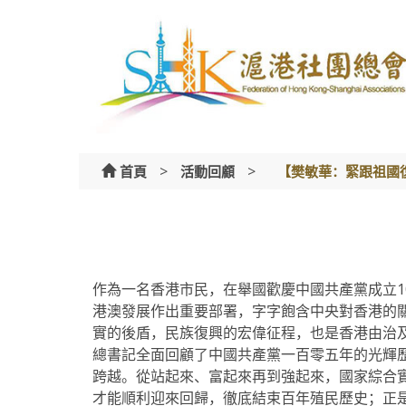
Skip
to
content
>
>
首頁
活動回顧
【樊敏華：緊跟祖國
作為一名香港市民，在舉國歡慶中國共產黨成立1
港澳發展作出重要部署，字字飽含中央對香港的
實的後盾，民族復興的宏偉征程，也是香港由治
總書記全面回顧了中國共產黨一百零五年的光輝
跨越。從站起來、富起來再到強起來，國家綜合
才能順利迎來回歸，徹底結束百年殖民歷史；正