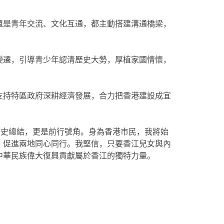
還是青年交流、文化互通，都主動搭建溝通橋梁，
變遷，引導青少年認清歷史大勢，厚植家國情懷，
支持特區政府深耕經濟發展，合力把香港建設成宜
歷史總結，更是前行號角。身為香港市民，我將始
，促進兩地同心同行。我堅信，只要香江兒女與內
中華民族偉大復興貢獻屬於香江的獨特力量。