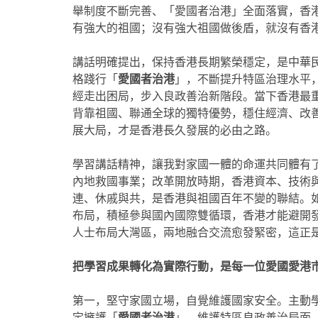
舉制度不斷完善、「
愛國者治港
」全面落實，香
有強大的祖國；沒有強大祖國做後盾，就沒有香
講話明確提出，保持香港長期繁榮穩定，是中華
格踐行「
愛國者治港
」，不斷提升特區治理水平
經走出困局，步入良政善治新階段。當下香港最
背靠祖國、聯通全球的獨特優勢，穩住經濟、改
展大局，才是香港長久發展的必由之路。
學習講話精神，讓我對家國一體的命運共同體有
內地救國事業；改革開放時期，香港資本、技術
連、休戚與共，是香港與祖國百年不變的聯結。
布局，積極參與國內國際雙循環，香港才能避開
人士布局大灣區，兩地融合交流愈發緊密，這正
把學習成果轉化為實際行動，是每一位愛國愛港
第一，堅守家國立場，自覺維護國家安全。主動
定擁護「
愛國者治港
」，維護特區良政善治局面