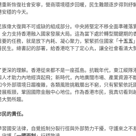
港重新恢復社會安寧，營商環境穩步回暖，民生難題逐步得到紓
港安穩的今天。
民族偉大復興不可或缺的組成部分。中央將堅定不移全面準確落
，全力支持香港融入國家發展大局。這為當下處於轉型關鍵期的
重要的任務，就是放下內耗、凝心聚力，緊緊抓住國家「
十五五
善民生。總書記的部署，給香港吃下了定心丸，讓全社會看清大
了更深的理解。香港從來都不是一座孤島。抗戰年代，東江縱隊
與人才助力內地經濟起飛；新時代，內地廣闊市場、產業資源不
如今外部環境日趨複雜，各類風險挑戰層出不窮，只有緊緊依託
發展瓶頸，鞏固國際金融中心地位。作為香港市民，我真切看到
是大勢所趨。
市民的責任。
學習
國安法律
，自覺抵制分裂行徑與外部勢力干擾，守護來之不
，守護「
一國兩制
」行穩致遠。