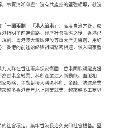
解。事實清晰印證：沒有共產黨的堅強領導，就沒
實「
一國兩制
」「
港人治港
」、高度自治方針，嚴
香港指明了前進道路。經歷社會動盪之後，香港已
」規劃、粵港澳大灣區建設等重大歷史機遇，用好
勢：香港的前途始終與祖國緊密相連，融入國家發
港九大隊在香江兩岸保家衛國，香港同胞踴躍支援
斷為香港金融業、科創產業注入新動能。血脈相
國家戰略，主動對接大灣區科創、金融、航運產業
越來越多香港青年北上創業就業，越來越多工商界
易的社會穩定，築牢香港長治久安的社會根基。堅