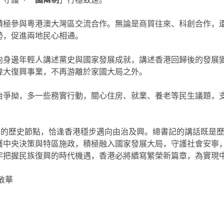
積極參與粵港澳大灣區交流合作。無論是商貿往來、科創合作，
勢，促進兩地民心相通。
向身邊年輕人講述黨史與國家發展成就，講述香港回歸後的發展
偉大復興事業，不再游離於家國大局之外。
治爭拗，多一些務實行動，關心住房、就業、養老等民生議題，
年的歷史節點，恰逢香港穩步邁向由治及興。總書記的講話既是
護中央決策與特區施政，積極融入國家發展大局，守護社會安寧
牢把握民族復興的時代機遇，香港必將續寫繁榮新篇章，為實現
敏華