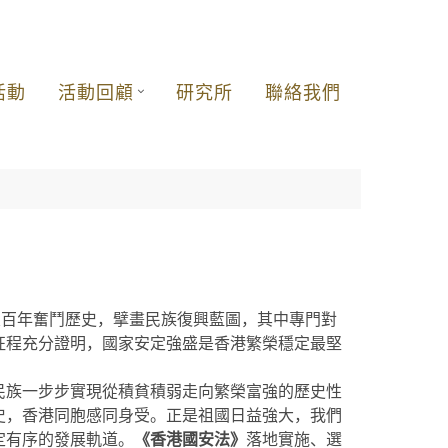
活動
活動回顧
研究所
聯絡我們
望百年奮鬥歷史，擘畫民族復興藍圖，其中專門對
征程充分證明，國家安定強盛是香港繁榮穩定最堅
民族一步步實現從積貧積弱走向繁榮富強的歷史性
史，香港同胞感同身受。正是祖國日益強大，我們
定有序的發展軌道。
《香港國安法》
落地實施、選