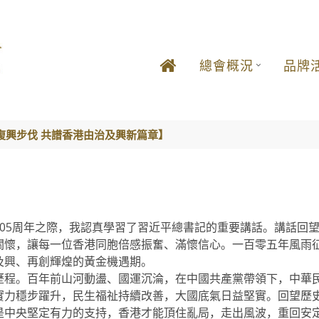
總會概況
品牌
復興步伐 共譜香港由治及興新篇章】
05周年之際，我認真學習了習近平總書記的重要講話。講話回
關懷，讓每一位香港同胞倍感振奮、滿懷信心。一百零五年風雨
及興、再創輝煌的黃金機遇期。
歷程。百年前山河動盪、國運沉淪，在中國共產黨帶領下，中華
實力穩步躍升，民生福祉持續改善，大國底氣日益堅實。回望歷
是中央堅定有力的支持，香港才能頂住亂局，走出風波，重回安