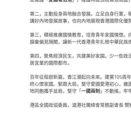
第二，主動投身兩地融合發展。立足自身行業，
講好內地發展故事，也向內地展現香港國際化優
第三，積極推廣國情教育，培育青年家國情懷。
摒棄偏見隔閡，讓新一代香港青年扎根中華民族
第四，聚焦經濟民生，共建美好家園。少一些政
居宜業的國際都市。
百年征程啟新篇，香江潮起向未來。建黨105周
終心懷家國、緊跟大局，堅守愛國愛港初心，擁
地同胞攜手並肩，堅守「
一國兩制
」不動搖，牢
港區全國政協委員，滬港社團總會常務副會長 樊