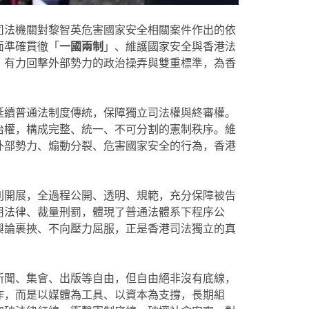
司法機關對
黎智英
危害國家安全相關案件作出的依
面準確貫徹「
一國兩制
」、維護國家安全與香港法
，有力回擊外部勢力的政治操弄與雙重標準，為香
延續普通法制度傳統，保障獨立司法權與終審權。
治權，構成完整、統一、不可分割的憲制秩序。維
外部勢力、煽動分裂、危害國家安全的行為，香港
則開展，全過程公開、透明、規範，充分保障被告
用法律、裁量刑罰，體現了普通法體系下
程序公
輿論裹挾、不向壓力屈服，正是香港司法獨立的真
新聞、集會、出版等自由，但自由絕非沒有底線，
作，而是以媒體為工具、以資本為支撐，長期組