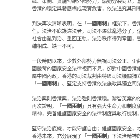
織、策劃、實施勾結外國勢力，煽動分裂對立，
香港的穩定與發展構成現實危害，依法追究其刑
判決再次清晰表明，在「
一國兩制
」框架下，香
任。法治不庇護違法者，司法不遷就亂港分子，
社會由亂到治、重回正軌，法治秩序得到鞏固，
輔相成、缺一不可。
一段時間以來，少數外部勢力無視司法公正、歪
國嚴苛的國家安全法律視而不見，卻對中國香港
屬中國內政，香港的司法裁判由特區司法機關獨
「
一國兩制
」、堅定支持香港依法施政與獨立司
法治興則香港興，法治強則香港穩。黎智英案的
再次證明，「
一國兩制
」具有強大生命力和制度
精神，完善維護國家安全的法律制度與執行機制
堅守法治底線，才能守護自由；維護國家安全，
香港未來，充分展現了「
一國兩制
」下法治精神