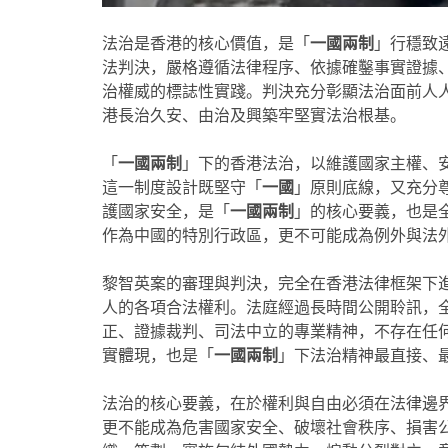
法治是香港的核心價值，是「
一國兩制
」行穩致
法判決，嚴格遵循法律程序、依據確鑿事實證據
治權威的標誌性實踐。判決充分彰顯法治面前人
港長治久安、由治及興築牢堅實法治根基。
「
一國兩制
」下的香港法治，以維護國家主權、
這一制度設計既堅守「
一國
」原則底線，又充分
護國家安全，是「
一國兩制
」的核心要義，也是
作為中國的特別行政區，更不可能成為例外與法
黎智英案的審理與判決，完全在香港法律框架下
人的各項合法權利。法庭經過長時間公開聆訊，
正
、證據裁判、司法中立的專業精神，不存在任
實體現，也是「
一國兩制
」下法治精神最直接、
法治的核心要義，在於權利與自由必須在法律邊
更不能成為危害國家安全、破壞社會秩序、損害