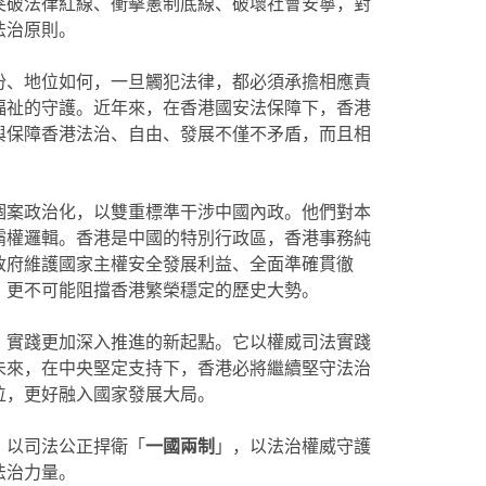
突破法律紅線、衝擊憲制底線、破壞社會安寧，對
法治原則。
份、地位如何，一旦觸犯法律，都必須承擔相應責
福祉的守護。近年來，在香港國安法保障下，香港
與保障香港法治、自由、發展不僅不矛盾，而且相
個案政治化，以雙重標準干涉中國內政。他們對本
霸權邏輯。香港是中國的特別行政區，香港事務純
政府維護國家主權安全發展利益、全面準確貫徹
，更不可能阻擋香港繁榮穩定的歷史大勢。
」實踐更加深入推進的新起點。它以權威司法實踐
未來，在中央堅定支持下，香港必將繼續堅守法治
位，更好融入國家發展大局。
，以司法公正捍衛「
一國兩制
」，以法治權威守護
法治力量。