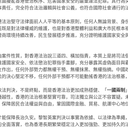
意圖擾亂香港管治秩序、危害國家安全的嚴重違法犯罪。其行為
事責任，完全符合法治邏輯與社會公義，也符合國際社會通行的
港法治堅守法律面前人人平等的基本原則，任何人無論背景、身
這既是對法律權威的維護，也是對香港整體利益和廣大市民根本
營商環境持續改善，民生發展穩步推進，充分證明維護國家安全
曲案件性質，對香港法治說三道四、橫加指責，本質上是將司法
維護國家安全、依法懲治犯罪指手畫腳，充分暴露其虛偽面目與
立作出，任何外部勢力都無權干預、無權抹黑、無權指摘。中國
法的決心堅定不移，任何外部干預都不可能動搖香港的法治根基
依法判決，不是終點，而是香港法治更加成熟穩健、「
一國兩制
優越性，香港的法治根基堅實可靠，司法獨立與公正不容置疑。
，保障居民合法權益與自由，鞏固國際金融、貿易、航運中心地
才能保障長治久安。黎智英案判決以事實為依據、以法律為準繩
的全面落實，也為香港長期繁榮穩定注入更加強勁、更加持久的