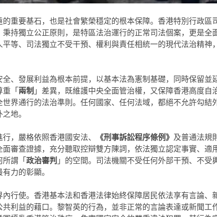
遠的重要基石，也是社會繁榮穩定的根本保障。香港特別行政區
、秉持獨立公正原則，是特區法治運行的正常司法個案，更是全
人平等、司法獨立不受干預、權利與責任相統一的現代法治精神
安全、發展利益為根本前提，以基本法為憲制基礎，同時保留並
尊重「
兩制
」差異，既維護中央全面管治權，又保障香港高度自
全世界通行的法治準則。任何國家、任何法域，都絕不允許勾結
外之地。
進行，嚴格依照香港國安法、
《刑事訴訟程序條例》
及普通法規
全面審查證據，充分聽取控辯雙方陳詞，依法獨立認定事實、適
何所謂「
政治審判
」的空間。司法機關不受任何外部干預、不受
最有力的彰顯。
界內行使。香港基本法和香港法律始終保障居民依法享有言論、
公共利益的藉口。黎智英的行為，並非正常的言論表達或新聞工