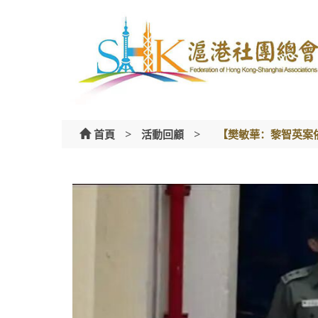
Skip
to
content
>
>
首頁
活動回顧
【樊敏華：黎智英案