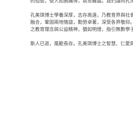
的仙逝，使人扼腕痛悼，哀思難盡。我們謹向孔
孔美琪博士
學養深厚，志存高遠，乃教育界與社
融合，鞏固兩地情誼，勳勞卓著，深受各界敬仰。
之教育理念與公益精神，猶如明燈，指引無數學
斯人已逝，風範長存。孔美琪博士之智慧、仁愛