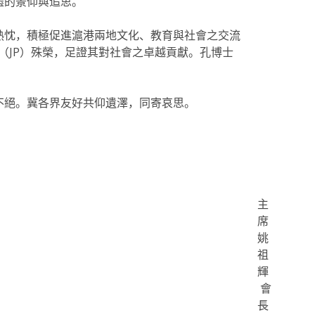
盡的景仰與追思。
熱忱，積極促進滬港兩地文化、教育與社會之交流
（JP）殊榮，足證其對社會之卓越貢獻。孔博士
不絕。冀各界友好共仰遺澤，同寄哀思。
主
席
姚
祖
輝
會
長