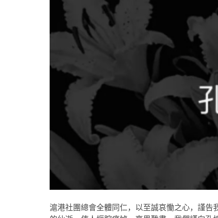
滬港社團總會全體同仁，以至誠哀慟之心，謹告我們