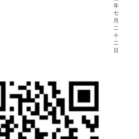
年
七
月
二
十
二
日