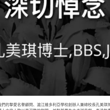
的摯愛名譽顧問、滬江維多利亞學校創辦人兼總校長孔美琪博士, B