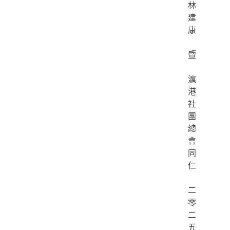
林
建
康
暨
滬
港
社
團
總
會
同
仁
二
零
二
五