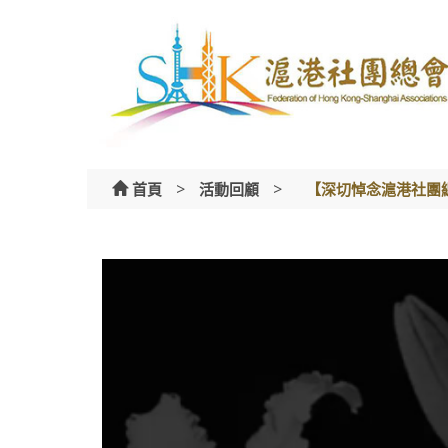
Skip
to
content
>
>
首頁
活動回顧
【深切悼念滬港社團總會