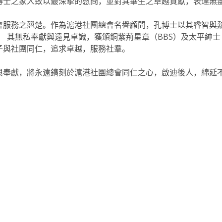
博士之家人致以最深摯的慰問，並對其畢生之卓越貢獻，表達無
會服務之翹楚。作為滬港社團總會名譽顧問，孔博士以其睿智與
 其無私奉獻與遠見卓識，獲頒銅紫荊星章（BBS）及太平紳士
子與社團同仁，追求卓越，服務社羣。
與奉獻，將永遠鐫刻於滬港社團總會同仁之心，啟迪後人，綿延