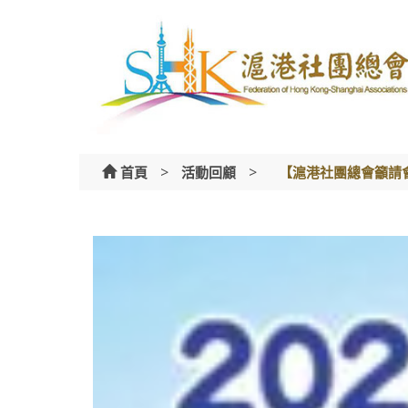
Skip
to
content
>
>
首頁
活動回顧
【滬港社團總會籲請