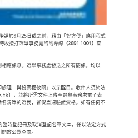
務請於8月25日或之前，藉由「智方便」應用程式
公時段撥打選舉事務處諮詢專線
（2891 1001）
查
到相應訊息。選舉事務處發送之所有簡訊，均以
即處理 與
投票權
攸關」以示醒目。收件人須於法
v.hk）
，並將所需文件上傳至選舉事務處電子表
除名清單的選民，督促盡速驗證資格。如有任何不
的臨時登記冊及
取消登記名單
文本，僅以法定方式
則開放公眾查閱。