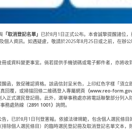
與
「取消登記名單」
已於8月1日正式公布。本會誠摯提醒諸位，
及個人資訊。如遇疑慮，敬請於
2025年
8月25日或之前，在辦
註冊或資料變更事宜。倘若提供手機號碼或電子郵件者，亦將收
提醒函，敦促確認資格。該函信封呈米色，上印紅色字樣「須立
傳真回覆，或掃描回條二維碼登入專屬網頁
（www.reo-form.go
列入正式選民登記冊。此外，選舉事務處亦將電話聯繫部分列入
舉事務處熱線（
2891 1001）
詢問。
公告，已於8月1日刊登憲報。依據法律規範，包含個人選民條目
（排除個人選民條目）的臨時選民登記冊及
取消登記名單
文本，