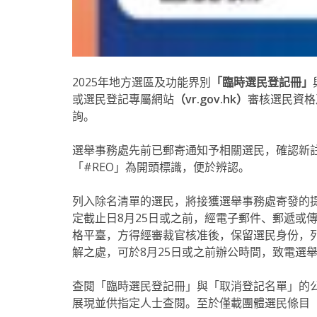
2025年地方選區及功能界別
「臨時選民登記冊」
或選民登記專屬網站
（vr.gov.hk）
審核選民資格
詢。
選舉事務處先前已郵寄通知予相關選民，確認新
「#REO」為開頭標識，便於辨認。
列入除名清單的選民，將接獲選舉事務處寄發的
定截止日8月25日或之前，經電子郵件、郵遞或
格平臺，方得經審裁官核准後，保留選民身份，
解之處，可於8月25日或之前辦公時間，致電選
查閱
「臨時選民登記冊」與「取消登記名單」
的
展現並供指定人士查閱。至於僅載團體選民條目