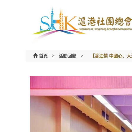
Skip
to
content
>
>
首頁
活動回顧
【香江情 中國心、