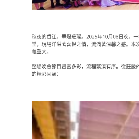
秋夜的香江，華燈璀璨。2025年10月08日晚，
堂，現場洋溢著喜悅之情，流淌著溫馨之感。本
義重大。
整場晚會節目豐富多彩，流程緊湊有序。從莊嚴
的精彩回顧：