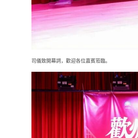
司儀致開幕詞，歡迎各位嘉賓蒞臨。