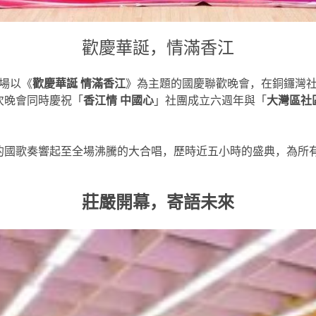
歡慶華誕，情滿香江
一場以《
歡慶華誕 情滿香江
》為主題的國慶聯歡晚會，在銅鑼灣社
次晚會同時慶祝「
香江情 中國心
」社團成立六週年與「
大灣區社
的國歌奏響起至全場沸騰的大合唱，歷時近五小時的盛典，為所
莊嚴開幕，寄語未來