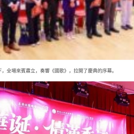
下，全場來賓肅立，奏響《國歌》，拉開了慶典的序幕。