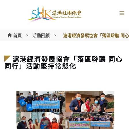
Skip
to
content
>
>
首頁
活動回顧
滬港經濟發展協會「落區聆聽 同
滬港經濟發展協會「落區聆聽 同心
同行」活動堅持常態化