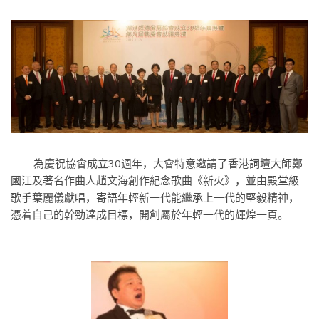
為慶祝協會成立30週年，大會特意邀請了香港詞壇大師鄭
國江及著名作曲人趙文海創作紀念歌曲《新火》，並由殿堂級
歌手葉麗儀獻唱，寄語年輕新一代能繼承上一代的堅毅精神，
憑着自己的幹勁達成目標，開創屬於年輕一代的輝煌一頁。