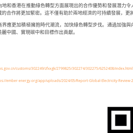
內地和香港在推動綠色轉型方面展現出的合作優勢和發展潛力令
域的合作將更加緊密。這不僅有助於兩地經濟的可持續發展，更
商界應更加積極擁抱時代潮流，加快綠色轉型步伐。通過加強與
美麗中國、實現碳中和目標作出貢獻。
ms.gov.cn/customs/302249/zfxxgk/2799825/302274/302275/6252408/index.html
ttps://ember-energy.org/app/uploads/2024/05/Report-Global-Electricity-Review-