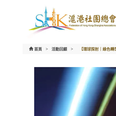
Skip
to
content
>
>
首頁
活動回顧
【環球探射｜綠色轉