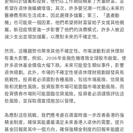
更傾向於儲蓄和投資，他們在工作期間積累了大量財富，並
希望在退休後繼續增值；其次，許多嬰兒潮一代擔心未來的
醫療費用和生活成本，因此選擇多儲蓄；第三，「遺產動
機」也可能是一個因素，他們希望將財富留給子女或其他親
屬。新冠疫情更進一步影響了他們的消費模式，許多人被迫
減少支出並增加儲蓄，以應對未來的不確定性。
然而，這種趨勢也帶來其他不確定性。市場波動對退休理財
有重大影響。例如，2008年金融危機導致全球股市崩盤，使
許多退休基金價值大幅下跌。未來可能發生類似事件，影響
退休規劃。此外，市場的不確定性使退休理財規劃越發具有
挑戰性。投資者必須面對各種風險，包括市場風險、信貸風
險和流動性風險。投資股票市場可能面臨市場波動風險，而
投資債券市場則可能面臨信貸風險。投資者必須謹慎評估這
些風險，並採取適當措施加以管理。
為應對這些挑戰，我們應考慮在適當時進一步改善香港的強
積金制度，確保其能盡量滿足未來香港人退休的需要。提升
基金回報是其中一個方向，確保強積金制度的回報率能趨近