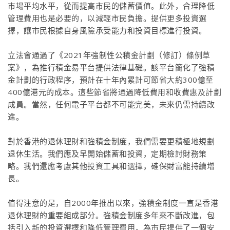
市場平均水平，從而提高市民的儲蓄價值。此外，合理降低
管理費用也是必要的，以減輕市民負擔。提供更多投資選
擇，讓市民根據自身風險承受能力和投資目標進行投資。
立法會通過了《2021年強制性公積金計劃（修訂）條例草
案》，為推行積金易平台提供法律基礎。該平台簡化了強積
金計劃的行政程序，預計在十年內累計可節省大約300億至
400億港元的成本。這些節省將通過降低費用和收費惠及計劃
成員。當然，任何電子平台都不可能完美，未來仍需持續改
進。
對於香港的退休理財和強積金制度，我們需要更積極地規劃
退休生活。我們應及早開始儲蓄和投資，定期檢討財務策
略。我們還應考慮其他投資工具和選擇，確保財富能持續增
長。
值得注意的是，自2000年推出以來，強積金制度一直是香港
退休理財的重要組成部分。強積金制度多年來不斷改進，包
括引入新的投資選擇和降低管理費用，為市民提供了一個安