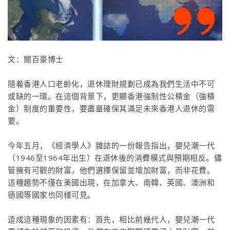
文：
關百豪博士
隨着香港人口老齡化，退休理財規劃已成為我們生活中不可
或缺的一環。
在這個背景下，更顯香港強制性公積金（強積
金）制度的重要性，要盡量確保其滿足未來香港人退休的需
要。
今年五月，《經濟學人》雜誌的一份報告指出，嬰兒潮一代
（1946至1964年出生）在退休後的消費模式與預期相反。
儘
管擁有可觀的財富，他們選擇保留並增加財富，而非花費。
這種趨勢不僅在美國出現，在加拿大、南韓、英國、澳洲和
德國等國家也同樣可見。
造成這種現象的因素有：首先，相比前幾代人，嬰兒潮一代