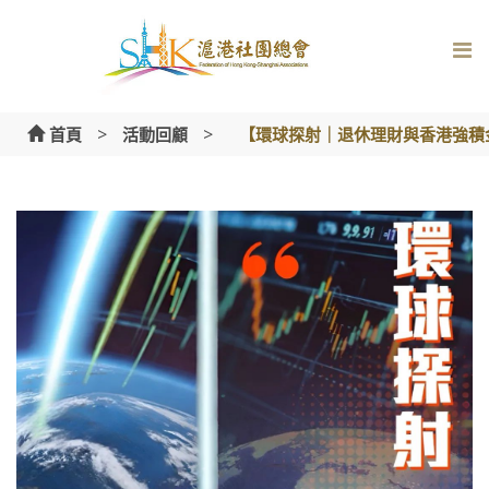
Skip
to
content
>
>
首頁
活動回顧
【環球探射｜退休理財與香港強積