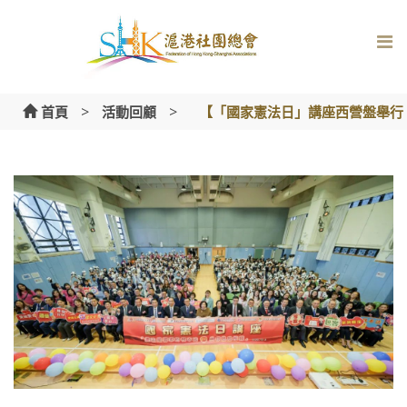
Skip
to
content
>
>
首頁
活動回顧
【「國家憲法日」講座西營盤舉行 