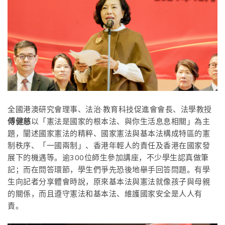
全國港澳研究會理事、法治·教育科技促進會會長、法學教授
傅健慈
以「憲法是國家的根本法、與你生活息息相關」為主
題，闡述國家憲法的精粹、國家憲法與基本法構成特區的憲
制秩序、「一國兩制」、香港年輕人的責任及香港在國家發
展下的機遇等。逾300位師生參加講座，不少學生認真做筆
記；而在問答環節，學生們爭先恐後地舉手回答問題。有學
生向記者分享體會時說，原來基本法與憲法就像孩子與母親
的關係，而且遵守憲法和基本法、維護國家安全是人人有
責。