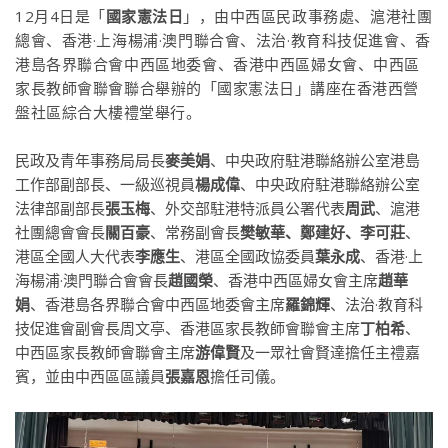
12月4日是「
國家憲法日
」，
由中西區民政事務處、滬港社團
總會、香港·上海楊浦·澳門聯合會、法治·教育科技促進會、香
港島各界聯合會中西區地委會、香港中西區婦女會、中西區
家長教師會聯會聯合舉辦
的「國家憲法日」講座在香港西營
盤社區綜合大樓禮堂舉行。
民政及青年事務局局長
麥美娟
、中央政府駐港聯絡辦公室港島
工作部副部長、一級巡視員
楊成偉
、中央政府駐港聯絡辦公室
法律部副部長
張玉梅
、外交部駐港特派員公署代表
周武
、滬港
社團總會會長
關百豪
、常務副會長
樊敏華、鄭建好、李可莊
、
港區全國人大代表
李應生
、港區全國政協委員
葉永成
、香港·上
海楊浦·澳門聯合會會長
趙國榮
、香港中西區婦女會主席
趙華
娟
、香港島各界聯合會中西區地委會主席
羅錦輝
、法治·教育科
技促進會副會長周文亭、香港區家長教師會聯會主席
丁柏希
、
中西區家長教師會聯會主席
游偉賢
及一眾社會賢達擔任主禮嘉
賓，並由中西區區議員
張嘉恩
擔任司儀。