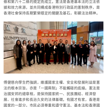
條和第六十二條的規定而成立。憲法是香港基本法的立法依
據和效力來源，並共同構成香港特別行政區的憲制秩序，是
香港社會保持長期繁榮穩定的關鍵及基石，彰顯法治精神。
傅健慈向學生們強調，維護國家主權、安全和發展利益是憲
法的根本宗旨，亦是「一國兩制」不能觸碰的底線。憲法是
治國安邦的總章程，是保持國家統一、民族團結、經濟發
展、社會進步和長治久安的法律基礎。有國才有家，香港是
國家的一部分，市民必須尊重和遵守憲法、基本法和香港國