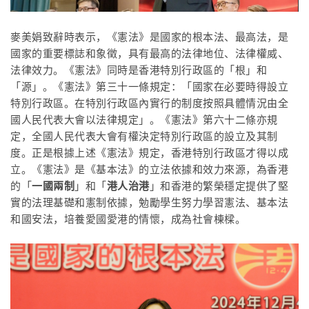
麥美娟
致辭時表示，《憲法》是國家的根本法、最高法，是
國家的重要標誌和象徵，具有最高的法律地位、法律權威、
法律效力。《憲法》同時是香港特別行政區的「根」和
「源」。《憲法》第三十一條規定：「國家在必要時得設立
特別行政區。在特別行政區內實行的制度按照具體情況由全
國人民代表大會以法律規定」。《憲法》第六十二條亦規
定，全國人民代表大會有權決定特別行政區的設立及其制
度。正是根據上述《憲法》規定，香港特別行政區才得以成
立。《憲法》是《基本法》的立法依據和效力來源，為香港
的「
一國兩制
」和「
港人治港
」和香港的繁榮穩定提供了堅
實的法理基礎和憲制依據，勉勵學生努力學習憲法、基本法
和國安法，培養愛國愛港的情懷，成為社會棟樑。