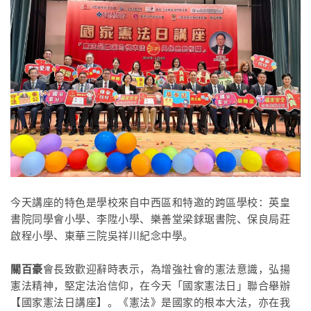
今天講座的特色是學校來自中西區和特邀的跨區學校：英皇
書院同學會小學、李陞小學、樂善堂梁銶琚書院、保良局莊
啟程小學、東華三院吳祥川紀念中學。
關百豪
會長致歡迎辭時表示，為增強社會的憲法意識，弘揚
憲法精神，堅定法治信仰，在今天「國家憲法日」聯合舉辦
【國家憲法日講座】。《憲法》是國家的根本大法，亦在我