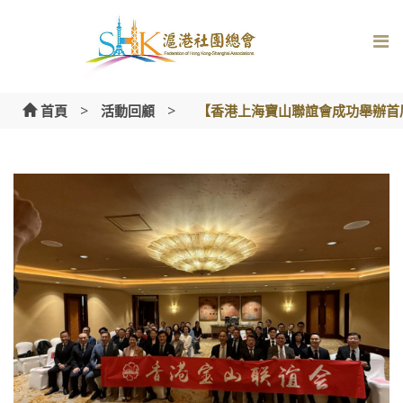
Skip
to
content
>
>
首頁
活動回顧
【香港上海寶山聯誼會成功舉辦首