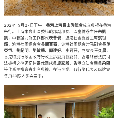
2024年9月27日下午，
香港上海寶山聯誼會
成立典禮在香港
舉行。上海市寶山區委統戰部副部長、區臺僑辦主任
朱凱
凱
，中聯辦九龍工作部代表
曹俊
，滬港社團總會主席
姚祖
輝
，
滬港社團總會
會長
關百豪
，
滬港社團總會
常務副會長
施
榮恆
、
劉紀明
、
樊敏華
、
鄭建好
、
李可莊
，副會長
王奕晨
，
香港特別行政區政府行政上訴委員會委員、香港終審法院司
法機構之律師紀律審裁團成員
施家殷
，香港立法會議員
梁熙
等作爲主禮嘉賓出席典禮。在港企業、各行業代表及聯誼會
會員40餘人參與盛事。