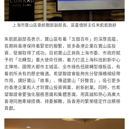
上海市寶山區委統戰部副部長、區臺僑辦主任朱凱凱致辭
朱凱凱
副部長表示，寶山區有着「五個百年」的深厚底蘊，
長期與香港保持着緊密的聯繫，很多香港企業在寶山區投
資、發展取得了成功。目前寶山正肩負上海市委、市政府賦
予的「北轉型」重大使命任務，着力打造上海科技創新中心
主陣地、國際大都市主城區、全市綠色低碳轉型樣板區，有
着前所未有的歷史機遇。希望聯誼會能夠充分發揮橋樑紐帶
作用，講好寶山「故事」、傳遞寶山「好聲音」，吸引更多
的香港企業和人才到寶山投資興業、創新創業。同時，也希
望聯誼會要強化服務意識和集體意識，用真誠和熱心爲廣大
香港同胞牽線搭橋、排憂解難，爲香港的繁榮穩定作出積極
貢獻。