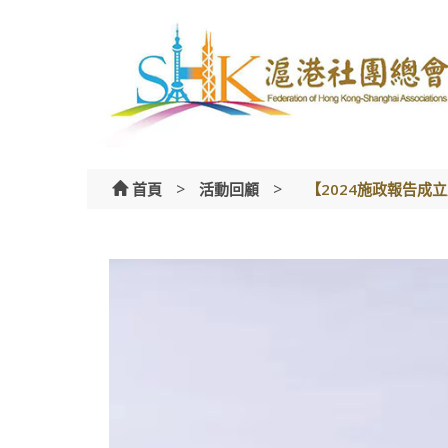
Skip
to
content
>
>
首頁
活動回顧
【2024施政報告成