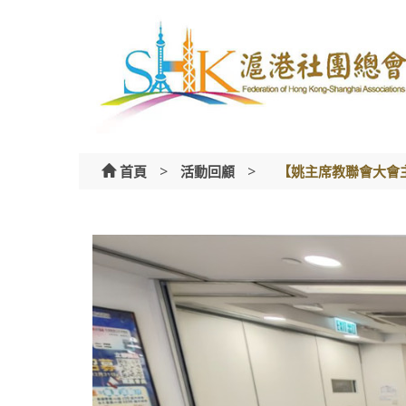
Skip
to
content
>
>
首頁
活動回顧
【姚主席教聯會大會