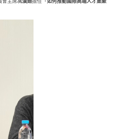
員會主席
冼漢廸
擔任「
如何推動國際高端人才集聚