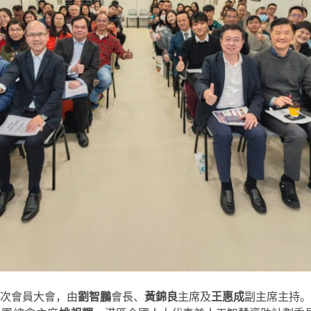
50次會員大會，由
劉智鵬
會長、
黃錦良
主席及
王惠成
副主席主持。