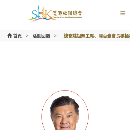
Skip
to
content
>
>
首頁
活動回顧
總會姚祖輝主席、關百豪會長積極