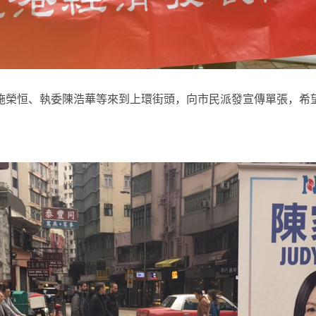
、施榮恒、執委陳浩華等來到上環街頭，向市民派發宣傳單張，希