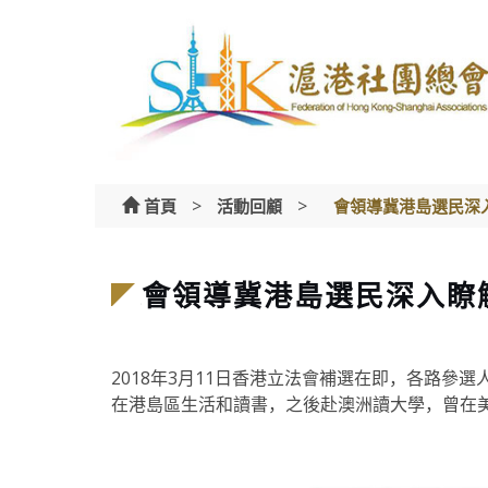
Skip
to
content
>
>
首頁
活動回顧
會領導冀港島選民深
會領導冀港島選民深入瞭
2018年3月11日香港立法會補選在即，各路
在港島區生活和讀書，之後赴澳洲讀大學，曾在