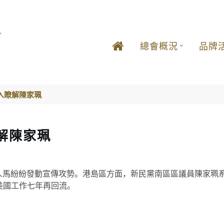
總會概況
品牌
入瞭解陳家珮
解陳家珮
參選人馬紛紛發動宣傳攻勢。港島區方面，新民黨南區區議員陳家珮
美國工作七年再回流。