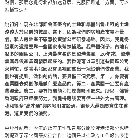
點慢，那麼您覺得北都加速發展、克服困難這一方面，可以
怎樣提速？
姚祖輝：
現在北部都會區整合的土地和準備出售出租的土地
遠遠大於以前的數量。當下，因為我們的房地產市場不景
氣，私人房地產不願意投資辦公室研發場地。因此，我覺得
短期內還是要靠一些國家來幫扶補貼。我舉個例子，內地有
很多的園區公司，上海最有名的是臨港集團。20年來，臨港
集團靠做產業園發展起來的。我香港可以吸引這些園區公司
來幫忙，從香港北部都會區裡面拿出一塊給他們做產業。我
剛也有提到，做科創的話，要具備三個元素。第一，你要有
產業園去規劃你是做什麼產品的。第二，產業園一定要有產
業資金。第三，要有招商能力把產業吸引進來。所以，儘管
香港政府已經很努力，我覺得應該要再借一些外力去管理。
我和很多“高才通”與內地朋友談過，很多人還是願意住在香
港，這是我們的優勢。
中評社記者：今年的政府工作報告部分關於涉港澳部分也特
別提到了深化國際交往合作，這個是以往政府工作報告涉港