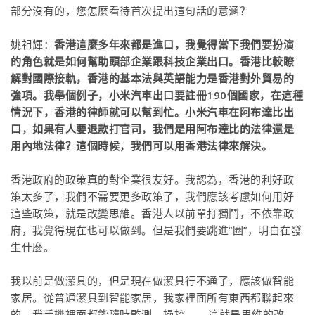
部分沒有的，您怎麼看待首次提出這句話的意涵？
姚祖輝：
香港這麼多年來都是進口，我覺得當下我們要扮演
的角色就是如何幫助頭部企業跟科技企業出口。香港比較瞭
解對國際接軌，香港的基本法與英語能力是香港對外貿易的
強項。我舉個例子，小米汽車出口要註冊190個國家，在這種
情況下，香港的律師就可以幫到忙。小米汽車在阿布達比出
口，如果有人要退款打官司，我們是用阿布達比的法律還是
用內地法律？這個時候，我們可以用香港法律來解決。
香港政府的政策真的對企業很友好。我認為，香港的利好政
策太多了，我們不需要更多政策了，我們應該考慮如何用好
這些政策，就是改變思維。香港人以前單打獨鬥，不依靠政
府，我覺得現在也可以做到。但是我們要跳進“圈”，明白在發
生什麼。
我以前是做潔具的，但是現在做潔具行不通了，應該做智能
家居。從普通潔具到智能家居，我家裡面所有東西都聯起來
的，我手機裡面都能隨時監測、操控——這就是思維的改