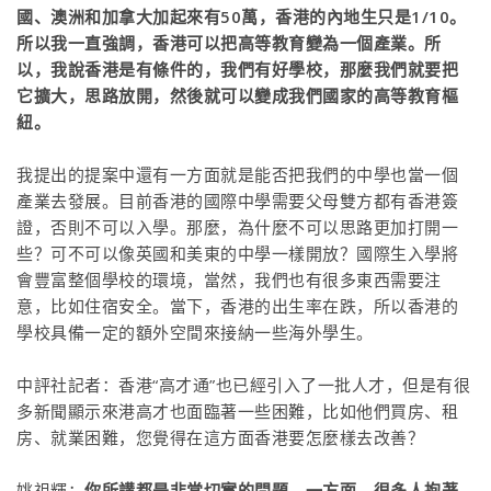
國、澳洲和加拿大加起來有50萬，香港的內地生只是1/10。
所以我一直強調，香港可以把高等教育變為一個產業。所
以，我說香港是有條件的，我們有好學校，那麼我們就要把
它擴大，思路放開，然後就可以變成我們國家的高等教育樞
紐。
我提出的提案中還有一方面就是能否把我們的中學也當一個
產業去發展。目前香港的國際中學需要父母雙方都有香港簽
證，否則不可以入學。那麼，為什麼不可以思路更加打開一
些？可不可以像英國和美東的中學一樣開放？國際生入學將
會豐富整個學校的環境，當然，我們也有很多東西需要注
意，比如住宿安全。當下，香港的出生率在跌，所以香港的
學校具備一定的額外空間來接納一些海外學生。
中評社記者：香港“高才通”也已經引入了一批人才，但是有很
多新聞顯示來港高才也面臨著一些困難，比如他們買房、租
房、就業困難，您覺得在這方面香港要怎麼樣去改善？
姚祖輝：
你所講都是非常切實的問題。一方面，很多人抱著