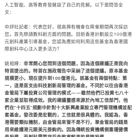
人工智能、高等教育發展談了自己的見解。以下是問答全
文：
中評社記者：代表您好，很高興有機會在兩會期間再次採訪
您。首先想請教科創方面的問題。目前香港計劃設立100億港
元創科產業引導基金，您認為應如何利用這些基金為香港國
際創科中心注入更多活力？
姚祖輝：
非常開心您問到這個問題，因為這個建議正是我向
特首提出的。特首在施政報告中采納了這個提議。原本基金
規模更小，現在提升到100億港元。該基金有兩個特點：第
一，這是首支由科技創新局管理的基金。不同於以往由香港
金管局下屬投資公司管理的模式——雖然他們已投資七八十
家企業並取得成效。我的建議靈感來源於內地工信部門，他
們在”十四五”規劃中針對十大新興產業設立專門管理機構並配
套基金。發改委是宏觀的，工信就是很具體的。我認為，香
港需要類似機制，由金管局來管不是不行，單金管局的錢是
用來維護港元跟美元掛鈎的。因為傳統投資機構側重穩健債
券投資，而創科需要容忍失敗率較高的風險投資。