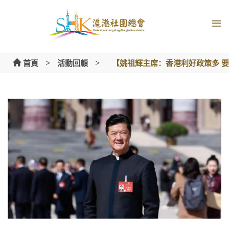
Skip
to
content
>
>
首頁
活動回顧
【姚祖輝主席：香港利好政策多 