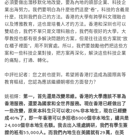
必須要做出潛移默化地改變，要為內地的頭部企業、科技企
業出海努力。我們要明白為什麼他們這麼“卷”，科技的含義是
什麼，找到我們自己的方法。香港的大學有跨學科文理融合
以及博雅教育，這也是培養人才的方法。香港和深圳也可以
雙結合，我們不單只是文理科融合，我們有很好的大學，大
學教授也都有很多解決問題的方案，但是往往這些方案就“放
在櫃子裡面”，用不到實處。所以，我們要鼓勵他們把這些方
案和一些科技企業對接，把方案再深化，解決這些科技企業
的痛點，打通、轉化。
中評社記者：您之前也提到，希望將香港打造成為國際高等
教育樞紐，您認為應該繼續朝哪些方面發力？
姚祖輝：
第一，首先還是改變思維。香港的大學應該不單為
香港服務，還要為國家和全世界服務。現在香港已經做出了
一些改變，原來本科生只可以收20%非本地生，現在已經變
成40%了，即一年香港可以多招收6000個非本地生，總共是
24,000個非本地生名額。我去出入境處調研，我們有學生簽
證的衹有55,000人。而我們內地生在美國就有29萬，在英