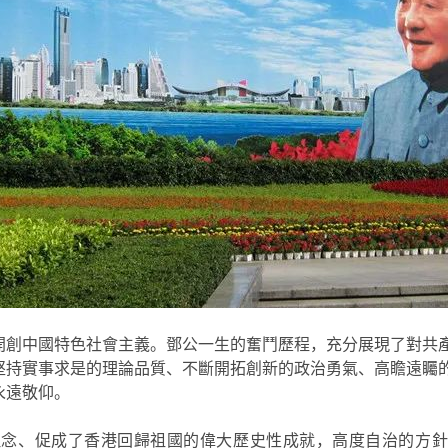
開創中國特色社會主義。鄧公一生的奮鬥歷程，充分展現了對共
堅持實事求是的理論品質、不斷開拓創新的政治勇氣、高瞻遠矚
永遠敬仰。
理念、促成了香港回歸祖國的偉大歷史性成就，高度自治的方