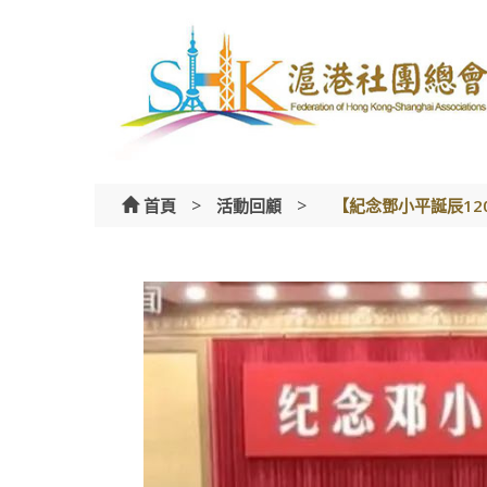
Skip
to
content
>
>
首頁
活動回顧
【紀念鄧小平誕辰12