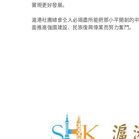
實現更好發展。
滬港社團總會仝人必竭盡所能把鄧小平開創的
面推進強國建設、民族復興偉業而努力奮鬥。