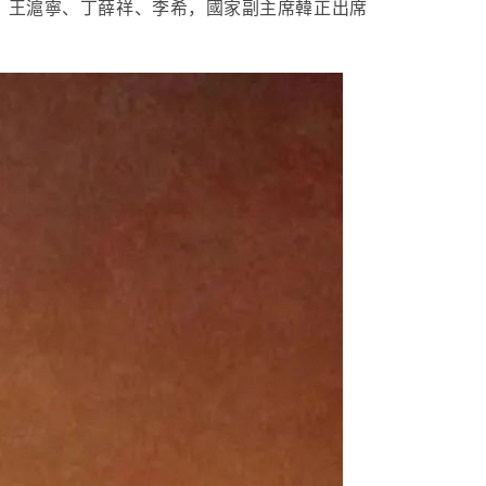
際、王滬寧、丁薛祥、李希，國家副主席韓正出席