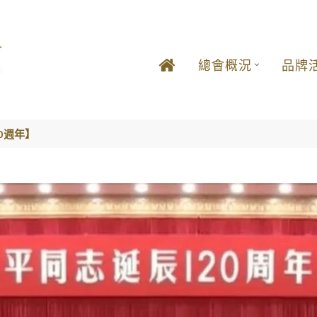
總會概況
品牌
0週年】