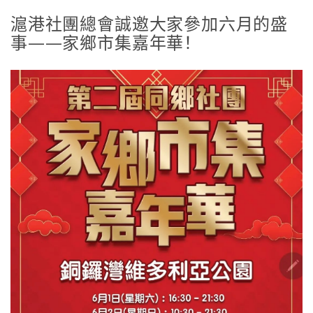
滬港社團總會誠邀大家參加六月的盛
事——家鄉市集嘉年華！