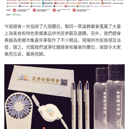
今屆總會一共協辦了九個攤位，聯同一眾滬籍屬會蒐羅了大量
上海美食和特色家鄉產品供市民參觀及選購，另外，我們總會
專誠為家鄉市集嘉年華製作了不少精品，現場供市民換領及派
發，總之，光臨我們滬港社團總會和屬會的攤位，保證令大家
樂而忘返，盡興而歸。