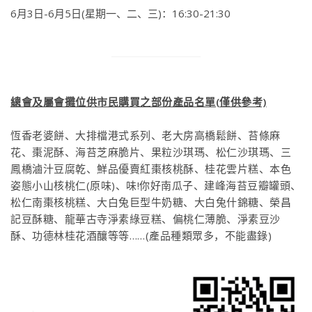
6月3日-6月5日(星期一、二、三)：16:30-21:30
總會及屬會攤位供市民購買之部份產品名單(僅供參考)
恆香老婆餅、大排檔港式系列、老大房高橋鬆餅、苔條麻
花、棗泥酥、海苔芝麻脆片、果粒沙琪瑪、松仁沙琪瑪、三
鳳橋滷汁豆腐乾、鮮品優賣紅棗核桃酥、桂花雲片糕、本色
姿態小山核桃仁(原味)、味!你好南瓜子、建峰海苔豆瓣罐頭、
松仁南棗核桃糕、大白兔巨型牛奶糖、大白兔什錦糖、榮昌
記豆酥糖、龍華古寺淨素綠豆糕、偏桃仁薄脆、淨素豆沙
酥、功德林桂花酒釀等等……(產品種類眾多，不能盡錄)