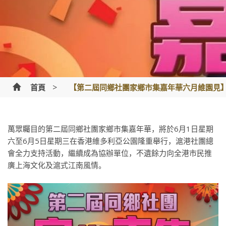
>
首頁
【第二屆同鄉社團家鄉市集嘉年華六月維園見
萬眾矚目的第二屆同鄉社團家鄉市集嘉年華，將於6月1日星期
六至6月5日星期三在香港維多利亞公園隆重舉行，滬港社團總
會全力支持活動，繼續成為協辦單位，不遺餘力向全港市民推
廣上海文化及滬式江南風情。