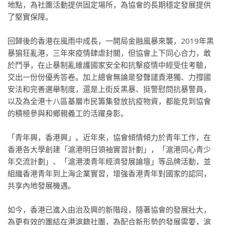
地點，為社團活動提供固定場所，為協會的長期穩定發展提供
了堅實保障。
回歸後的香港在風雨中成長，一開局金融風暴來襲，2019年黑
暴猖狂亂港，三年來疫情肆虐封關，但協會上下同心合力，敢
於鬥爭，在止暴制亂維護國家安全和抗擊疫情中經受住考驗，
交出一份份優秀答卷。加上總會無論是發聲譴責港獨、力撐國
安法和完善選舉制度，還是上街反黑暴、挺警慰問抗暴警員，
以及為全港十八區基層市民籌集發放抗疫物資，都能見到協會
的積極參與和鄉親義工的活躍身影。
「青年興，香港興」。近年來，協會傾情傾力於青年工作，在
香港各大學創建「滬港明日領袖實習計劃」，「滬港同心青少
年交流計劃」、「滬港澳青年經濟發展論壇」等品牌活動，並
組織香港青年到上海企業實習，增強香港青年對國家的認同，
共享內地發展機遇。
如今，香港已進入由治及興的新階段，隨著協會的發展壯大，
為更有效的團結在港滬籍社團，為配合新形勢的發展需要，滬