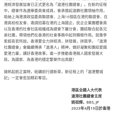
港經濟發展協會已正式更名為「滬港社團總會」。在新的征程
中，總會作為選舉委員會成員，會承擔起滬籍社團領袖作用，
吸納上海港澳政協委員聯誼會、上海16個區在港的聯誼會、在
港高校校友會、邀請招募在港的上海國企，民企企業團體會員
以及香港的社會社區組織成為總會下屬分會，團結聯合起各兄
弟社團，帶領他們在香港的社會事務中起到積極作用。就像李
家超長官所說，香港要全力拼經濟，拼發展，拼競爭。「滬港
社團總會」會繼續傳承「滬港人」精神，做好凝聚和團結愛國
愛港力量，講好香港故事，進一步推動香港融人國家發展大
局，為國家、為香港的穩定繁榮作出貢獻！
揚帆起航正當時，砥礪前行譜新章，新征程上的「滬港雙城
記」一定會愈加精彩奪目。
港區全國人大代表
滬港社團總會主席
姚祖輝，BBS, JP
2023年4月19日於香港