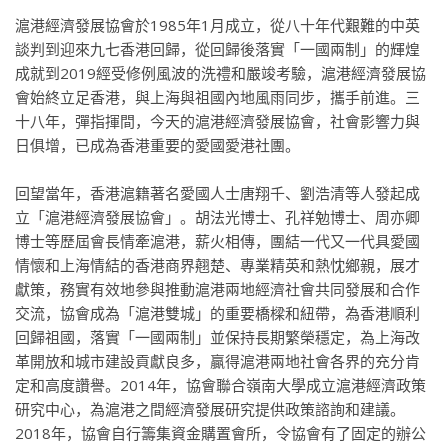
滬港經濟發展協會於1985年1月成立，從八十年代艱難的中英
談判到迎來九七香港回歸，從回歸後落實「一國兩制」的輝煌
成就到2019經受修例風波的洗禮和嚴竣考驗，滬港經濟發展協
會始終立足香港，與上海與祖國內地風雨同步，攜手前進。三
十八年，彈指揮間，今天的滬港經濟發展協會，社會影響力與
日俱增，已成為香港重要的愛國愛港社團。
回望當年，香港滬籍著名愛國人士唐翔千、劉浩清等人發起成
立「滬港經濟發展協會」。胡法光博士、孔祥勉博士、周亦卿
博士等歷屆會長情牽滬港，薪火相傳，團結一代又一代具愛國
情懷和上海情結的香港商界翹楚、專業精英和熱忱鄉親，展才
獻策，務實有效地參與推動滬港兩地經濟社會共同發展和合作
交流，協會成為「滬港雙城」的重要橋樑和紐帶，為香港順利
回歸祖國，落實「一國兩制」並保持長期繁榮穩定，為上海改
革開放和城市建設貢獻良多，贏得滬港兩地社會各界的充分肯
定和高度讚譽。2014年，協會聯合嶺南大學成立滬港經濟政策
研究中心，為滬港之間經濟發展研究提供政策諮詢和建議。
2018年，協會自行籌集資金購置會所，令協會有了固定的辦公