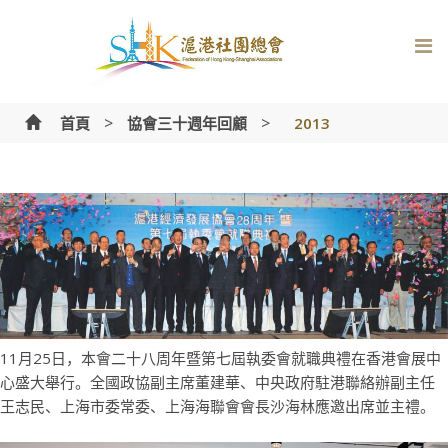
Skip
to
content
>
>
首頁
協會三十週年回顧
2013
11月25日，本會二十八周年暨第七屆執委會就職典禮在香港會展中
心盛大舉行。全國政協副主席董建華、中央政府駐港聯絡辦副主任
王志民、上海市委常委、上海海聯會會長沙海林應邀出席並主禮。