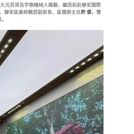
、久光百貨及宇樹機械人展廳，繼而前赴靜安國際
、靜安區委統戰部副部長、區僑辦主任
許 俊
，雙
性。