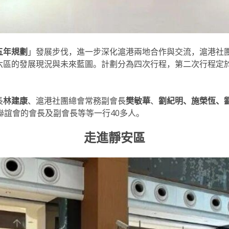
五年規劃
」發展步伐，進一步深化滬港兩地合作與交流，滬港社
區的發展現況與未來藍圖。計劃分為四次行程，第二次行程定於20
長
林建康
、滬港社團總會常務副會長
樊敏華
、
劉紀明、施榮恆、
聯誼會的會長及副會長等等一行40多人。
走進靜安區