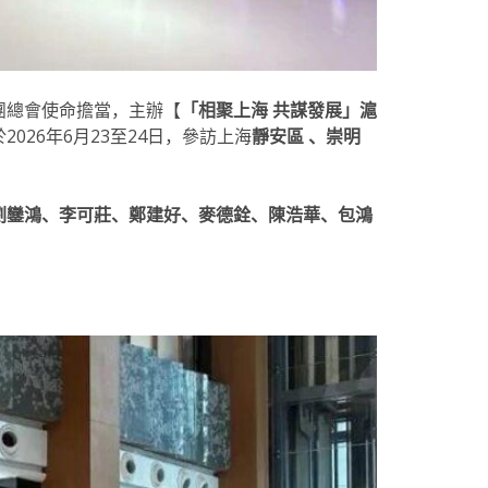
團總會使命擔當，主辦【
「相聚上海 共謀發展」滬
26年6月23至24日，參訪上海
靜安區 、崇明
劉鑾鴻、李可莊、鄭建好、麥德銓、陳浩華、包鴻