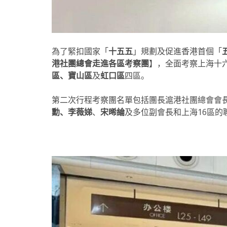
為了緊扣國家「
十五五
」規劃及促進香港首個「
港社團總會走進各區考察團
】，全面考察上海十六
區、寶山區
及
虹口區
四區。
第二次行程考察團名單包括團長滬港社團總會會
勳、李薇娣
、
宋晞綸
及多位副會長和上海16區的