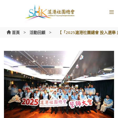
Skip
to
content
>
>
首頁
活動回顧
【「2025滬港社團總會 投入選舉