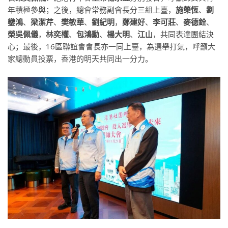
年積極參與；之後，總會常務副會長分三組上臺，
施榮恆
、
劉
鑾鴻
、
梁潔芹
、
樊敏華
、
劉紀明
，
鄭建好
、
李可莊
、
麥德銓
、
榮吳佩儀
，
林奕權
、
包鴻勳
、
楊大明
、
江山
，共同表達團結決
心；最後，16區聯誼會會長亦一同上臺，為選舉打氣，呼籲大
家總動員投票，香港的明天共同出一分力。