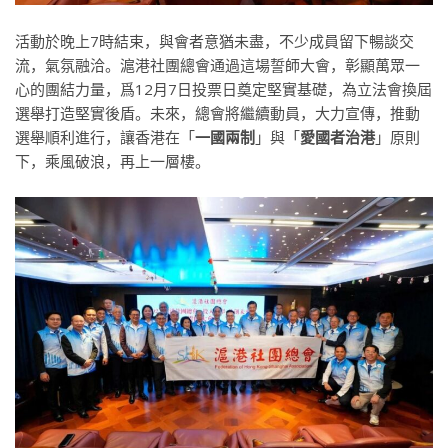
活動於晚上7時結束，與會者意猶未盡，不少成員留下暢談交
流，氣氛融洽。滬港社團總會通過這場誓師大會，彰顯萬眾一
心的團結力量，爲12月7日投票日奠定堅實基礎，為立法會換屆
選舉打造堅實後盾。未來，總會將繼續動員，大力宣傳，推動
選舉順利進行，讓香港在「
一國兩制
」與「
愛國者治港
」原則
下，乘風破浪，再上一層樓。