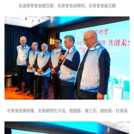
永遠榮譽會長關百豪、名譽會長胡曉明、名譽會長嚴玉麟
名譽會長榮智權、名譽顧問孔令成、趙國雄、黃江天、趙柏基、杜偉強