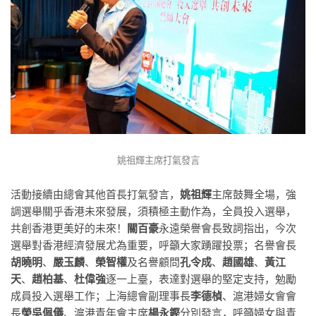
姚祖輝主席打氣發言
活動接續由總會其他首長打氣發言，
姚祖輝
主席鼓舞全場，強
調選舉關乎香港未來發展，須積極主動作為，全員投入選舉，
共創香港更美好的未來！
關百豪
永遠榮譽會長致詞指出，今次
選舉對香港經濟發展尤為重要，呼籲大家踴躍投票；名譽會長
胡曉明
、
嚴玉麟
、
榮智權
及名譽顧問
孔令成
、
趙國雄
、
黃江
天
、
趙柏基
、
杜偉強
逐一上臺，表達對選舉的堅定支持，勉勵
成員投入選舉工作；上海總會副理事長
李德楨
、滬港婦女會會
長
榮吳佩儀
、滬港青年會主席
楊永鏗
分別發言，呼籲婦女與青