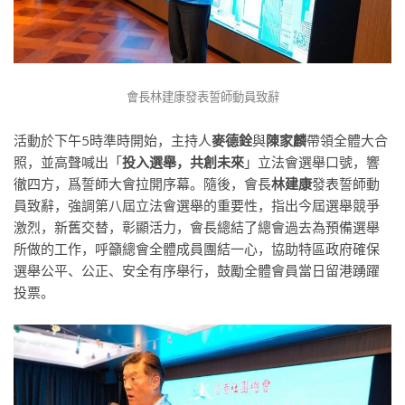
會長林建康發表誓師動員致辭
活動於下午5時準時開始，主持人
麥德銓
與
陳家麟
帶領全體大合
照，並高聲喊出「
投入選舉，共創未來
」立法會選舉口號，響
徹四方，爲誓師大會拉開序幕。隨後，會長
林建康
發表誓師動
員致辭，強調第八屆立法會選舉的重要性，指出今屆選舉競爭
激烈，新舊交替，彰顯活力，會長總結了總會過去為預備選舉
所做的工作，呼籲總會全體成員團結一心，協助特區政府確保
選舉公平、公正、安全有序舉行，鼓勵全體會員當日留港踴躍
投票。