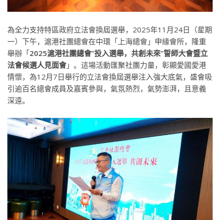
為全力支持特區政府立法會換屆選舉，2025年11月24日（星期
一）下午，滬港社團總會在中環「上海總會」申緣會所，隆重
舉辦「
2025滬港社團總會”投入選舉，共創未來”誓師大會暨立
法會候選人見面會
」。這場活動匯聚社團力量，彰顯愛國愛港
情懷，為12月7日舉行的立法會換屆選舉注入強大底氣，盛會吸
引逾百名總會成員及嘉賓參與，氣氛熱烈，氣勢澎湃，且意義
深遠。