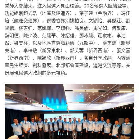
誓師大會結束，進入候選人見面環節。20名候選人陸續登場，
功能組別趙式浩（地產及建造界）、葉子建（金融界）、馮佳
培（航運交通界），選委會界別姚柏良、文頴怡、吳傑莊、劉
智鵬、樓家強、范凱傑、李鎮強、馮英倫、馬光如、何敬康、
魏明德、陳少波、范駿華、陳紹雄、鄧咏駿、莊家彬、李浩
然、梁美芬，以及地區直選譚莉儀（九龍中）、張美雄（新界
東南）、李梓敬（新界東北）、郭芙蓉（新界西南）、張文嘉
（新界西南）、陳穎欣（新界西南），各自分享政綱，內容涵
蓋民生經濟、創科發展、北部都會區建設，滬港交流等等，充
份展現候選人政綱的多元視角。