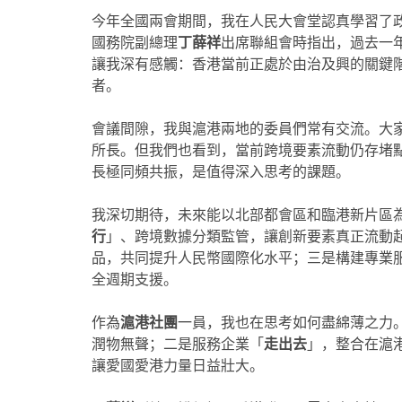
今年全國兩會期間，我在人民大會堂認真學習了
國務院副總理
丁薛祥
出席聯組會時指出，過去一
讓我深有感觸：香港當前正處於由治及興的關鍵
者。
會議間隙，我與滬港兩地的委員們常有交流。大
所長。但我們也看到，當前跨境要素流動仍存堵
長極同頻共振，是值得深入思考的課題。
我深切期待，未來能以北部都會區和臨港新片區
行
」、跨境數據分類監管，讓創新要素真正流動
品，共同提升人民幣國際化水平；三是構建專業
全週期支援。
作為
滬港社團
一員，我也在思考如何盡綿薄之力
潤物無聲；二是服務企業「
走出去
」，整合在滬
讓愛國愛港力量日益壯大。