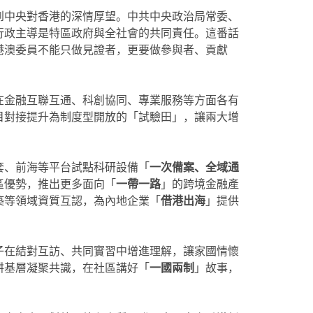
到中央對香港的深情厚望。中共中央政治局常委、
行政主導是特區政府與全社會的共同責任。這番話
港澳委員不能只做見證者，更要做參與者、貢獻
在金融互聯互通、科創協同、專業服務等方面各有
目對接提升為制度型開放的「試驗田」，讓兩大增
套、前海等平台試點科研設備「
一次備案、全域通
區優勢，推出更多面向「
一帶一路
」的跨境金融產
築等領域資質互認，為內地企業「
借港出海
」提供
子在結對互訪、共同實習中增進理解，讓家國情懷
耕基層凝聚共識，在社區講好「
一國兩制
」故事，