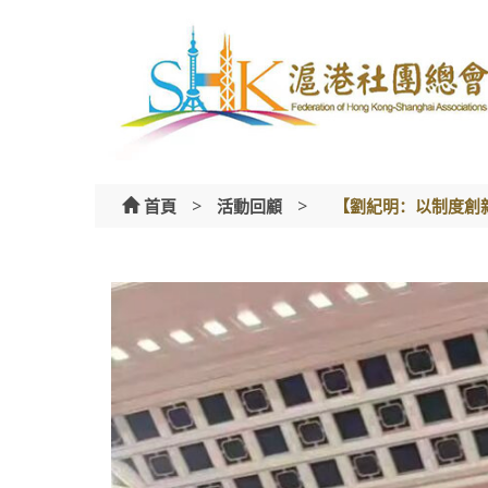
Skip
to
content
>
>
首頁
活動回顧
【劉紀明：以制度創