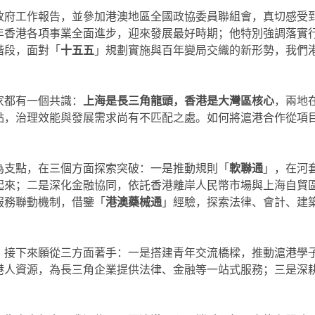
政府工作報告，並參加港澳地區全國政協委員聯組會，真切感受
年香港各項事業全面進步，迎來發展最好時期；他特別強調落實
階段，面對「
十五五
」規劃實施與百年變局交織的新形勢，我們
家都有一個共識：
上海是長三角龍頭，香港是大灣區核心
，兩地
點，治理效能與發展需求尚有不匹配之處。如何將滬港合作從項
為支點，在三個方面探索突破：一是推動規則「
軟聯通
」，在河
起來；二是深化金融協同，依託香港離岸人民幣市場與上海自貿
服務聯動機制，借鑒「
港澳藥械通
」經驗，探索法律、會計、建
。接下來願從三方面著手：一是搭建青年交流橋樑，推動滬港學
港人資源，為長三角企業提供法律、金融等一站式服務；三是深