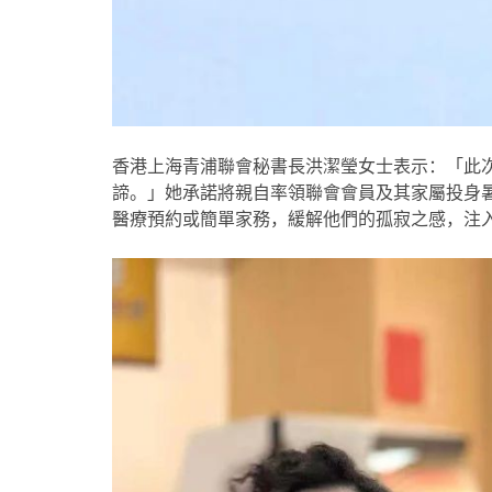
香港上海青浦聯會秘書長洪潔瑩女士表示：「此
諦。」她承諾將親自率領聯會會員及其家屬投身
醫療預約或簡單家務，緩解他們的孤寂之感，注