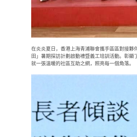
在炎炎夏日，香港上海青浦聯會攜手區區對接夥伴
田」暑期探訪計劃啟動禮暨義工培訓活動。彰顯
就一張溫暖的社區互助之網，照亮每一個角落。