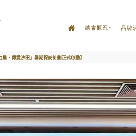
總會概況
品牌
力量‧傳愛沙田」暑期探訪計劃正式啟動】