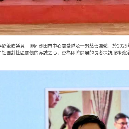
鄧肇峰議員，聯同沙田市中心關愛隊及一聚慈善團體，於2025
了社團對社區關懷的赤誠之心，更為即將開展的長者探訪服務奠