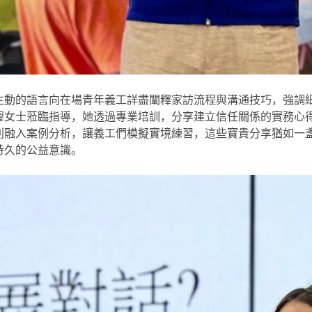
生動的語言向在場青年義工詳盡闡釋家訪流程與溝通技巧，強調
鋆女士蒞臨指導，她透過專業培訓，分享建立信任關係的實務心
別融入案例分析，讓義工們模擬實境練習，這些寶貴分享猶如一
持久的公益意識。