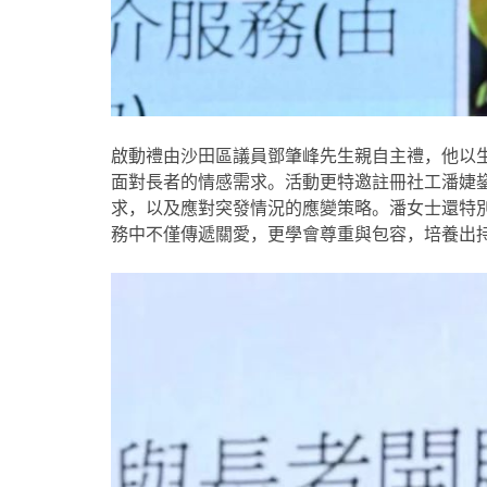
啟動禮由沙田區議員鄧肇峰先生親自主禮，他以
面對長者的情感需求。活動更特邀註冊社工潘婕
求，以及應對突發情況的應變策略。潘女士還特
務中不僅傳遞關愛，更學會尊重與包容，培養出