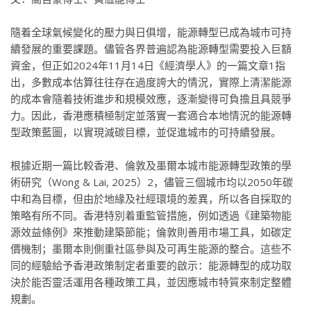
隨着全球氣候變化的壓力與日俱增，能源轉型已成為城市可持
續發展的重要課題。儘管各界普遍認為能源轉型需要投入巨額
資金，但正如2024年11月14日《經濟學人》的一篇文章1指
出，多數成本估算往往存在過度誇大的情況，實際上清潔能源
的成本會隨着技術進步和規模效應，逐漸變得可負擔且具競爭
力。因此，香港應積極制定並落實一套適合本地情況的能源轉
型政策藍圖，以實現減碳目標，並促進城市的可持續發展。
根據近期一篇比較香港、倫敦及墨爾本城市能源轉型政策的學
術研究（Wong & Lai, 2025）2，儘管三個城市均以2050年碳
中和為目標，但由於地緣及社經環境的差異，所以各自採取的
策略有所不同。香港特別着重監管措施，例如透過《建築物能
源效益條例》來推動建築節能；倫敦則善用市場工具，如碳定
價機制；墨爾本則側重社區參與及可再生能源的整合。這些不
同的經驗給予香港政策制定者重要的啟示：能源轉型的成功取
決於能否靈活運用各種政策工具，並因應城市特質來制定整體
規劃。