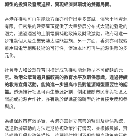
轉型的投資及發展過程，實現經濟與環境的雙贏局面。
香港在推動可再生能源方面亦可作出更多嘗試。儘管土地資源
有限，但密集的建築屋頂提供了大量發展分布式太陽能發電的
潛力。透過適當的上網電價補貼政策及財政激勵，政府可進一
步推動個人及企業安裝太陽能設施。另一方面，香港亦可探索
離岸風電等創新技術的可行性，促進本地可再生能源供應的多
元化。
社會參與和公眾教育同樣是成功推動能源轉型不可或缺的元
素。
香港公眾普遍具備較高的教育水平及環保意識，透過持續
的教育宣傳活動，能夠進一步提高市民對能源轉型重要性的認
識。
透過推行社區可再生能源計劃，例如鼓勵市民參與社區太
陽能或能源合作社，亦有助於促進能源轉型的社會接受度和參
與度。
為確保政策有效落實，香港亦需建立完善的監測及評估系統，
透過數據驅動的方法定期檢視政策推行情況，並根據數據，實
時調整及優化政策措施。這種評估機制不但能提高政策執行的