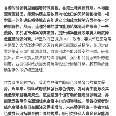
香港的能源轉型面臨着特殊挑戰。香港土地資源有限，本地能
源資源貧乏，能源供應主要依靠內地進口的天然氣和核電，相
對單一的能源結構使城市在能源安全和成本控制方面存在一定
的脆弱性。然而，這種特殊的城市能源結構同時也帶來了一些
優勢。由於城市建築物高密度，提升建築能源效率將大幅度降
低整體能源消耗。
特區政府已透過BEEO政策，要求新建築及現
有建築的大型改建項目必須符合最低能源效益標準，並規定商
業建築定期進行能源審計，以識別改善能源效率的空間。研究
指出，進一步擴大該法例的適用範圍，強化相關能源審計的透
明度，並提供財政誘因支持建築物進行節能升級，將有助於推
動香港的能源轉型進程。
作為國際金融中心，香港亦具備推動綠色金融發展的重要優
勢。
近年來，特區政府積極發行綠色債券，為可再生能源及其
他低碳項目籌集資金，這些措施不但有助於推進能源轉型，亦
能鞏固香港作為亞洲綠色金融中心的領導地位。隨着投資者對
綠色金融產品日益關注及需求增加，未來香港可進一步擴大綠
色債券及可持續金融工具的規模，吸引更多私人資金參與能源