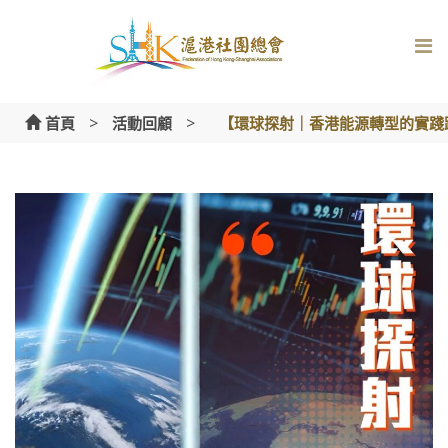
Skip
to
content
>
>
首頁
活動回顧
【環球探射｜香港能源轉型的實踐