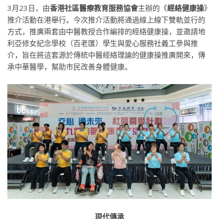
3月23日，由
香港社區醫療教育服務協會
主辦的《
經絡健康操
》
推介活動在港舉行。今次推介活動將通過線上線下雙軌並行的
方式，推廣兩套由中醫教授合作編排的經絡健康操，並邀請地
利亞修女紀念學校（百老匯）學生與愛心服務社義工參與推
介，旨在將這套源於傳統中醫經絡理論的健康操推廣開來，傳
承中華醫學，幫助市民改善身體健康。
現代傳承