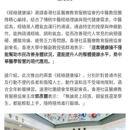
《經絡健康操》邀請香港社區醫療教育服務協會的中醫教授團
隊精心編排，結合了傳統中醫經絡理論與現代健康需求。中醫
認為，經絡是人體氣血運行的通道，通過特定的按摩與伸展動
作，能夠疏通經絡、調和氣血，從而改善現代人常見的肩頸僵
硬、腰酸背痛、疲勞乏力等問題。香港社區醫療教育服務協會
副會長、香港大學中醫副教授張群湘表示：「
這套健康操不僅
能幫助市民改善身體狀況，還能提升人的整體健康水平，是中
華醫學智慧的現代應用。
」
據介紹，此次推出的兩套《經絡健康操》，分別針對普通市民
及行動不便的長者和傷殘人士，動作溫和且不受場地限制，適
合全年齡層練習。滬港社團總會常務副會長，香港社區醫療教
育服務協會主席
郭彥麗
表示：「無論是上班族、銀髮族還是學
生，都能輕鬆上手，隨時隨地進行鍛煉。」