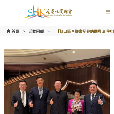
Skip
to
content
>
>
首頁
活動回顧
【虹口區李謙書記參訪團與滬港社