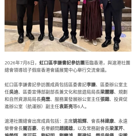
2026年7月8日，
虹口區李謙書記參訪團
蒞臨香港，與滬港社團
總會領導班子假座香港會議展覽中心舉行交流會議。
虹口區李謙書記參訪團成員包括區委書記
李謙
、區委辦公室主
任
吳迪
、區委宣傳部副部長兼文化和旅遊局局長
梁麗娜
、規劃
和自然資源局局長
堯雲
、服務業發展辦公室主任
張鍇
、投資促
進辦公室（航運辦）副主任
袁斯亮
等6人。
滬港社團總會出席成員包括：主席
姚祖輝
、會長
林建康
、永遠
榮譽會長
關百豪
、名譽顧問
趙國雄
，以及常務副會長
梁潔芹
、
施榮恆
、
李可莊
、
劉紀明
、
劉鑾鴻
、
鄭建好
、
榮吳佩儀
、
宋晞