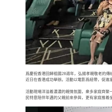
爲慶祝香港回歸祖國28週年，弘揚孝親敬老的傳
近日在香港成功舉辦。活動以電影爲紐帶，促進
活動現場洋溢着濃濃的親情氛圍，衆多家庭齊聚
民特意陪伴年邁的父親前來參與，更有家庭推着