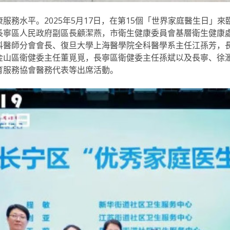
康服務水平。
2025年
5月17日，在第15個「世界家庭醫生日」來
長寧區人民政府副區長顧潔燕，市衛生健康委員會基層衛生健康
科醫師分會會長、復旦大學上海醫學院全科醫學系主任江孫芳，
金山區衛健委主任董覓覓，長寧區衛健委主任孫斌以及長寧、徐
育服務協會醫務代表等出席活動。