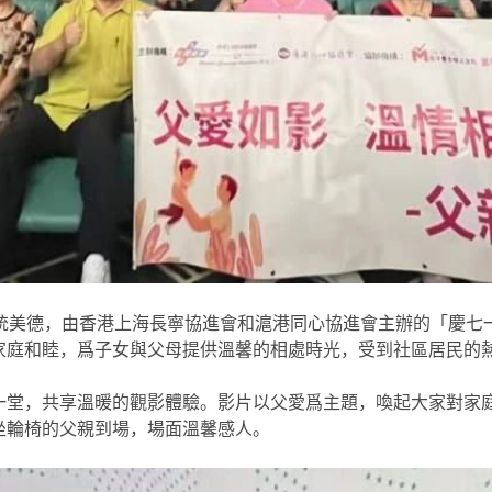
統美德，由香港上海長寧協進會和滬港同心協進會主辦的「慶七
家庭和睦，爲子女與父母提供溫馨的相處時光，受到社區居民的
一堂，共享溫暖的觀影體驗。影片以父愛爲主題，喚起大家對家
坐輪椅的父親到場，場面溫馨感人。