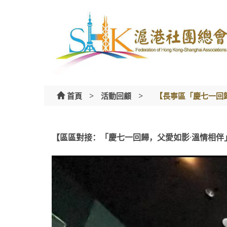
Skip
to
content
>
>
首頁
活動回顧
【長寧區「慶七一回歸
【區區對接：「慶七一回歸，父愛如影·溫情相伴