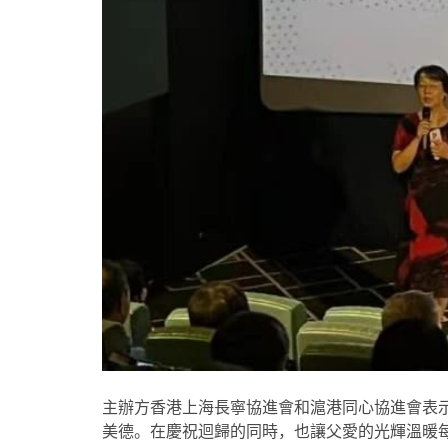
主辦方
香港上海長寧協進會和滬港同心協進會
表
美德。在慶祝迴歸的同時，也讓父愛的光輝溫暖