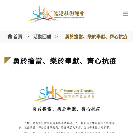
Skip
to
content
>
>
首頁
活動回顧
勇於擔當、樂於奉獻、齊心抗疫
勇於擔當、樂於奉獻、齊心抗疫