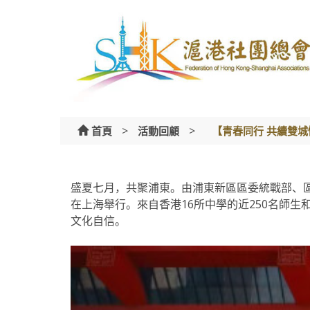
Skip
to
content
>
>
首頁
活動回顧
【青春同行 共續雙城
盛夏七月，共聚浦東。由浦東新區區委統戰部、區
在上海舉行。來自香港16所中學的近250名師
文化自信。