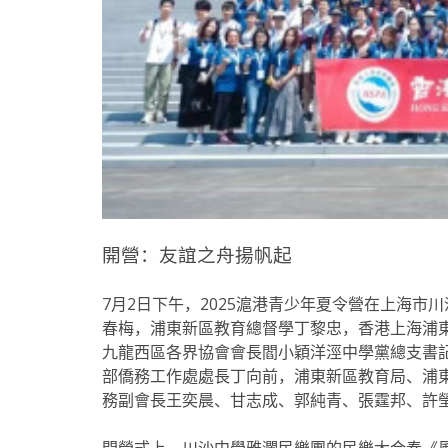
開營：友誼之舟揚帆起
7月2日下午，2025滬港青少年夏令營在上海
春梅，浦東新區教育總督學丁黎忠，香港上海浦
九龍西區各界協會會長閻小穎洋涇中學黨總支書
部僑務工作處處長丁向前，浦東新區教育局、浦
務副會長王奕晨、甘志成、郭純青、張霆邦、許