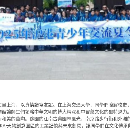
丈量上海，以真情譜寫友誼。在上海交通大學，同學們瞭解校史
物館讓師生們領略中華文明的博大精深和中醫藥文化的獨特魅力
術和美的薰陶。豫園的江南古典園林風光，南京路步行街和外灘
KA•天物創意園區的工業記憶與未來創意，讓同學們在文化傳