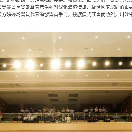
風》氣勢磅礴，爲活動揭開序幕。校長王珏致歡迎辭，寄語營員
會榮譽會長樊敏華表示活動對深化滬港情誼、增進國家認同的重
雙方領導爲營員代表頒發營員手冊，授旗儀式莊重而熱烈。川沙