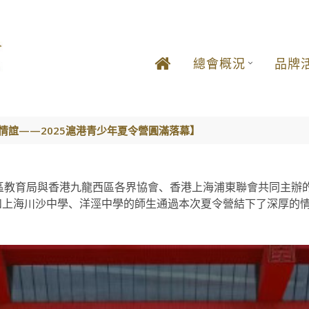
總會概況
品牌
情誼——2025滬港青少年夏令營圓滿落幕】
教育局與香港九龍西區各界協會、香港上海浦東聯會共同主辦的「2
生和上海川沙中學、洋涇中學的師生通過本次夏令營結下了深厚的