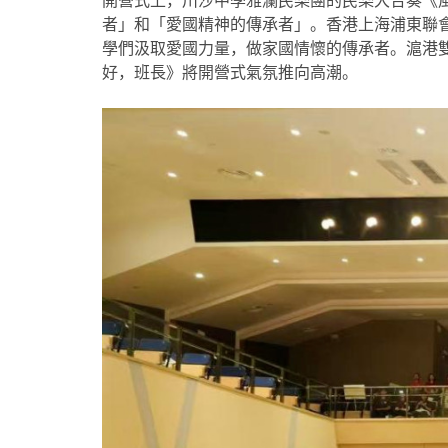
開營式上，川沙中學雅瀾民樂團的民樂大合奏《
者」和「愛國精神的傳承者」。香港上海浦東聯
學們汲取愛國力量，做家國情懷的傳承者。滬港
好，班長》將開營式氣氛推向高潮。