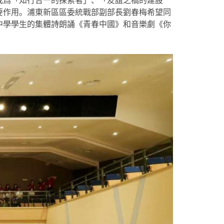
成爲「知行合一的探索者」、「友誼之橋的建設
要作用。浦東新區區委統戰部副部長劉春梅希望同
中學學生的集體詩朗誦《青春中國》和音樂劇《你