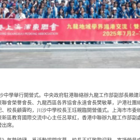
市川沙中學舉行開營式。中央政府駐港聯絡辦九龍工作部副部長賴
東聯會榮譽會長、九龍西區各界協會永遠會長樊敏華，沪港社團
記、校長顧霽昀，川沙中學校長王珏親臨開營儀式。上海市市委
東新區教育國際交流中心主任呂翠紅，香港中聯辦九龍工作部副
瑩出席。