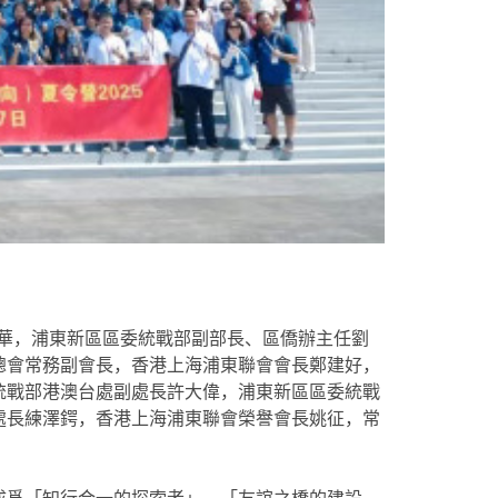
建華，浦東新區區委統戰部副部長、區僑辦主任劉
總會常務副會長，香港上海浦東聯會會長鄭建好，
統戰部港澳台處副處長許大偉，浦東新區區委統戰
處長練澤鍔，香港上海浦東聯會榮譽會長姚征，常