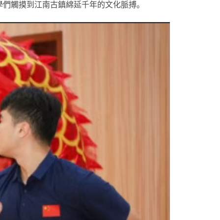
學們觸摸到江南古鎮綿延千年的文化脈搏。