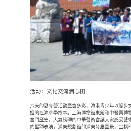
活動：文化交流潤心田
六天的夏令營活動豐富多彩，滬港青少年以腳步
姐的在滬求學故事。上海博物館東館和中醫藥博
奮鬥歷史，大氣磅礴的中華藝術宮讓大家感受藝
的醒獅表演，浦東規劃館的浦東發展圖景，金橋E