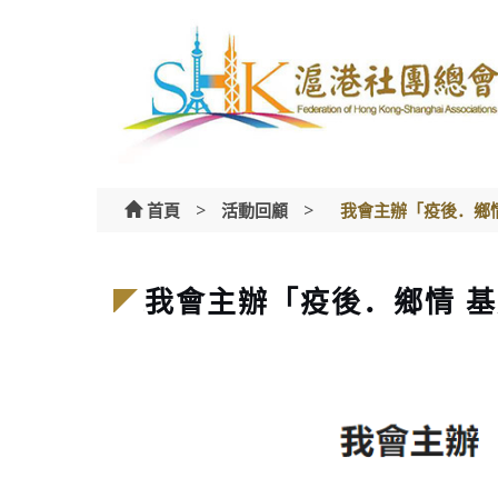
Skip
to
content
>
>
首頁
活動回顧
我會主辦「疫後．鄉
我會主辦「疫後．鄉情 