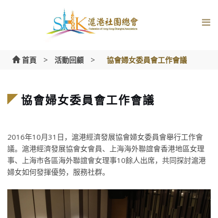
Skip
to
content
>
>
首頁
活動回顧
協會婦女委員會工作會議
協會婦女委員會工作會議
2016年10月31日，滬港經濟發展協會婦女委員會舉行工作會
議。滬港經濟發展協會女會員、上海海外聯誼會香港地區女理
事、上海市各區海外聯誼會女理事10餘人出席，共同探討滬港
婦女如何發揮優勢，服務社群。