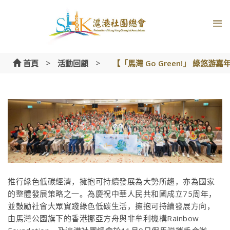
Skip
to
content
>
>
首頁
活動回顧
【「馬灣 Go Green!」 綠悠游嘉
推行綠色低碳經濟，擁抱可持續發展為大勢所趨，亦為國家
的整體發展策略之一。為慶祝中華人民共和國成立75周年，
並鼓勵社會大眾實踐綠色低碳生活，擁抱可持續發展方向，
由馬灣公園旗下的香港挪亞方舟與非牟利機構Rainbow