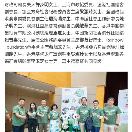
財政司司長夫人
許步明
女士、上海市政協委員、滬港社團總會
副會長、挪亞方舟社會服務委員會主席
梁潔芹
女士、全國政協
港澳臺僑委員會副主任
屠海鳴
先生、中聯辦社會工作部處長
陳
子明
先生、滬港社團總會常務副會長
樊敏華
先生、香港中旅物
業投資有限公司副總經理
馬進
女士、中國新聞社香港分社總編
輯
曾嘉
先生、馬灣公園諮詢委員會主席
鄭慕智
博士、Rainbow
Foundation董事會主席
蔡旭文
先生、香港挪亞方舟副總經理
松
國慶
先生、香港基督少年軍總幹事
吳淑玲
女士以及香港聖雅各
福群會總幹事
李玉芝
女士等一眾主禮嘉賓共同見證。