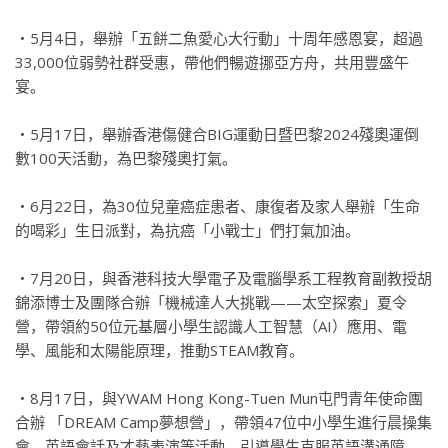
‧5月4日，舉辦「五餅二魚愛心大行動」十周年感恩宴，超過
33,000位弱勢社群受惠，帶他們暢遊挪亞方舟，共用豐盛午
宴。
‧5月17日，舉辦香港傷健合BIG運動日暨巴黎2024殘奧運倒
數100天活動，為巴黎殘奧打氣。
‧6月22日，為30位兒童癌症患者、康復者及家人舉辦「生命
的喝彩」生日派對，為抗癌「小戰士」們打氣加油。
‧7月20日，與香港科技大學電子及電腦學系工程教育副教授胡
錦添博士及團隊合辦「機械達人大挑戰——太空探索」夏令
營，帶領約50位元基層小學生認識人工智慧（AI）應用、電
學、風能和太陽能原理，推動STEAM教育。
‧8月17日，與YWAM Hong Kong-Tuen Mun屯門青年使命團
合辦 「DREAM Camp夢想營」，帶領47位中小學生進行晨操集
會、英語會話及才藝表演等活動，引導學生克服英語溝通障