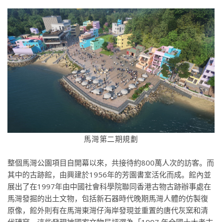
馬灣第二期
規劃
整個馬灣公園項目自開幕以來，共接待約800萬人次的訪客。而
其中的古跡館，由興建於1956年的芳園書室活化而成。館內並
展出了在1997年由中國社會科學院聯同香港古物古跡辦事處在
馬灣發掘的出土文物，包括新石器時代晚期馬灣人體的仿製復
原像，館外則有在馬灣東灣仔海岸發現並重置的唐代灰窯和清