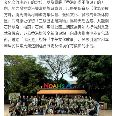
文化交流中心」的定位，以及實踐「香港無處不旅遊」的方
向，努力發掘香港豐富的旅遊資源，以歷史保育及活化為發展
方針，將馬灣舊村轉型為集保育、藝術文化、餐飲的全新休閒
區；同時原址保留「三級歷史建築物」馬灣天后古廟、九龍關
石碑以及「梅蔚」石刻。馬灣公園二期既為青年人提供創業及
就業機會，亦為香港增設全新旅遊點，向遊客推廣中外文化藝
術，透過「深度遊」說好「中華文化故事」，冀吸引遊客和本
地居民探索馬灣這個蘊含歷史及環境保育價值的小島。