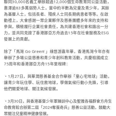
聯同30,000名義工舉辦超過12,000個生命教育同公益活動，
惠澤逾83多萬弱勢人士，當中約半數為兒童及青少年，其餘
為基層人士，包括長者、殘疾人士同長期病患者等等。在啟
動禮上，大會感謝一眾企業夥伴及慈善團體多年來的支持和
參與，積極履行企業社會責任，為共建香港社會和諧出一分
力，並共同見證了香港挪亞方舟過去15年在社會服務及ESG
發展上的貢獻。
除了「馬灣 Go Green! 」綠悠游嘉年華，香港馬灣今年亦有
舉辦了多場公益慈善和青少年創科教育活動，共慶祖國成立
75周年和香港挪亞方舟15年里程碑：
‧1月27日，與華潤慈善基金合作舉辦「童心宅地球」活動，
讓青少年玩住學、玩住救地球，學做氣候行動小先鋒，引導
他們關愛地球、關注氣候發展。
‧3月30日，與香港基督少年軍臻訓中心及聖雅各福群會方舟生
命教育館合辦第二屆「2024奪蛋奇兵」慈善公益活動，鼓勵大
眾關注兒童精神健康發展。