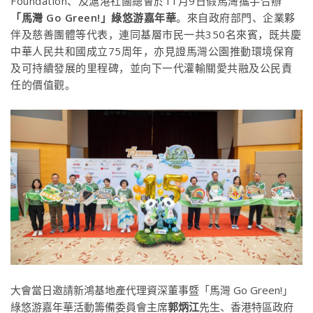
Foundation、及滬港社團總會於11月9日假馬灣攜手合辦
「馬灣 Go Green!」綠悠游嘉年華
。來自政府部門、企業夥
伴及慈善團體等代表，連同基層市民一共350名來賓，既共慶
中華人民共和國成立75周年，亦見證馬灣公園推動環境保育
及可持續發展的里程碑，並向下一代灌輸關愛共融及公民責
任的價值觀。
大會當日邀請新鴻基地產代理資深董事暨「馬灣 Go Green!」
綠悠游嘉年華活動籌備委員會主席
郭炳江
先生、香港特區政府