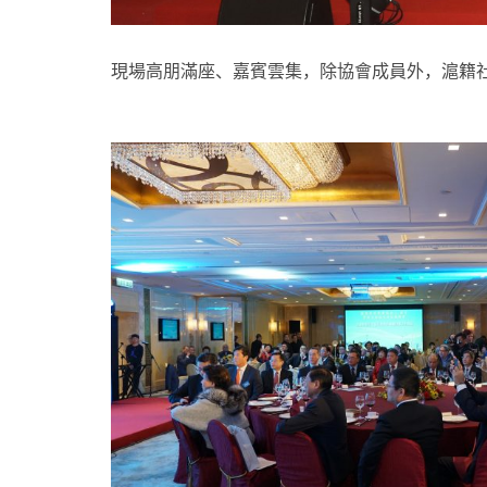
現場高朋滿座、嘉賓雲集，除協會成員外，滬籍社