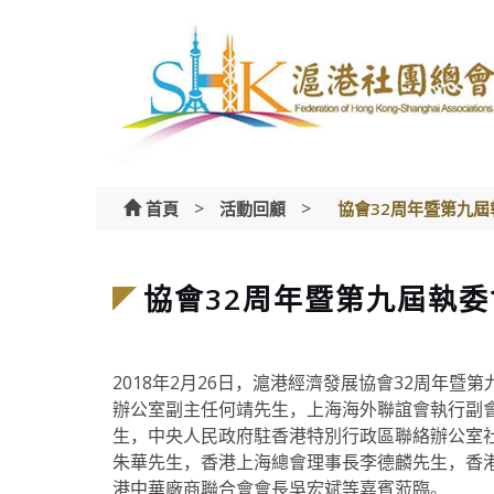
Skip
to
content
>
>
首頁
活動回顧
協會32周年暨第九
協會32周年暨第九屆執
2018年2月26日，滬港經濟發展協會32周
辦公室副主任何靖先生，上海海外聯誼會執行副
生，中央人民政府駐香港特別行政區聯絡辦公室
朱華先生，香港上海總會理事長李德麟先生，香
港中華廠商聯合會會長吳宏斌等嘉賓蒞臨。