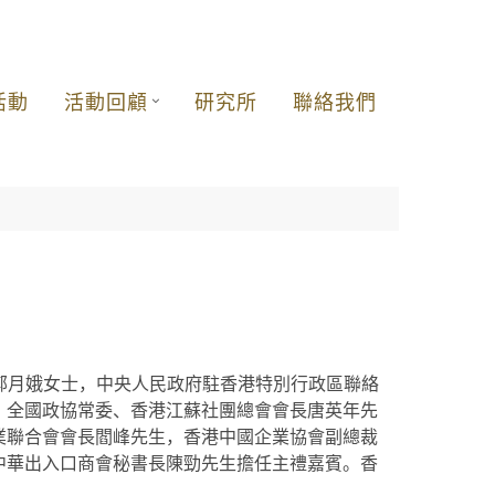
活動
活動回顧
研究所
聯絡我們
林鄭月娥女士，中央人民政府駐香港特別行政區聯絡
，全國政協常委、香港江蘇社團總會會長唐英年先
業聯合會會長閻峰先生，香港中國企業協會副總裁
中華出入口商會秘書長陳勁先生擔任主禮嘉賓。香