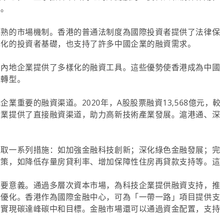
利。
成熟的市場機制。香港的普通法制度為國際投資者提供了法律
元化的投資者基礎，也支持了許多中國企業的融資需求。
為內地企業提供了多樣化的融資工具。這些優勢使香港成為中
級轉型。
業重要的融資渠道。2020年，A股股票融資13,568億元，
企業提供了直接融資渠道，助力高新技術產業發展。滬港通、
採取一系列措施：如加強金融科技創新；深化綠色金融發展；
政策，如降低存量房貸利率、增加保障性住房再貸款支持等。
重要意義。通過多層次資本市場，為科技企業提供融資支持，
構優化。香港作為國際金融中心，可為「一帶一路」項目提供
國實現碳達峰碳中和目標。金融市場還可以通過資金配置，支