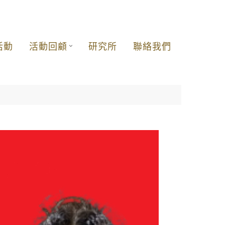
活動
活動回顧
研究所
聯絡我們