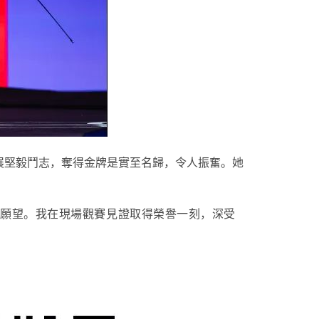
展堅毅鬥志，奪得金牌是實至名歸，令人振奮。她
成願望。我在現場觀賽見證取得榮譽一刻，深受