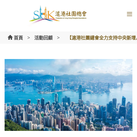
Skip
to
content
>
>
首頁
活動回顧
【滬港社團總會全力支持中央新增