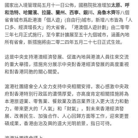
國家出入境管理局五月十一日公佈，國務院批准增加
太原、呼
和浩特、哈爾濱、拉薩、蘭州、西寧、銀川、烏魯木齊
等八個
省會城市爲赴港澳「個人遊」(自由行)城市，新增八市皆為「人
口多、經濟增長大」的大省會。「港澳個人遊計劃」由二零零
三年七月正式施行，至今累計擴展至五十九個城市，涵蓋內地
所有省會，新措施將由二零二四年五月二十七日正式生效。
這是中央支持港澳經濟發展、促進內地與港澳人員往來交流
的重大舉措，措施充分展示中央對香港經濟發展的高度重視
和對香港同胞的關心關愛。
滬
港社團總會仝人全力支持中央相關安排，衷心感激中央政
府對香港特別行政區的濃情厚愛，亦高度肯定相關
措施將為
本港旅遊業、零售業、餐飲業及酒店業界注入更大活力和動
力，帶來更大的「人氣」和「財氣」，對未來香港經濟發
展、改善民生、加強合作、人心回歸方面等工作，迎來更豐
碩成果，香港由治及興的遠大光明前景，指日可待。