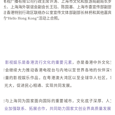
）电视广播有限公司行政主席许涛、上海市文化和旅游局副局长罗
部长、上海海外联谊会副会长王珏、陈国基、上海市委宣传部副部
府驻香港特别行政区联络办公室宣传文体部副部长林枬和其他嘉宾
“Hello Hong Kong”活动上合照。
调，
影视娱乐是香港流行文化的重要元素
，亦是香港中外文化交
政府会继续大力推动香港电视台与内地以至世界各地的伙伴深化
高质量的影视娱乐作品，在粤港澳大湾区以至全球华人社区，将
发扬光大，促进民心相通、实现共同发展。
香港与上海同为国家面向国际的重要城市，文化底子深厚、人文
地同业加强联系、拓展合作，共同助力国家文创业界高质量发展