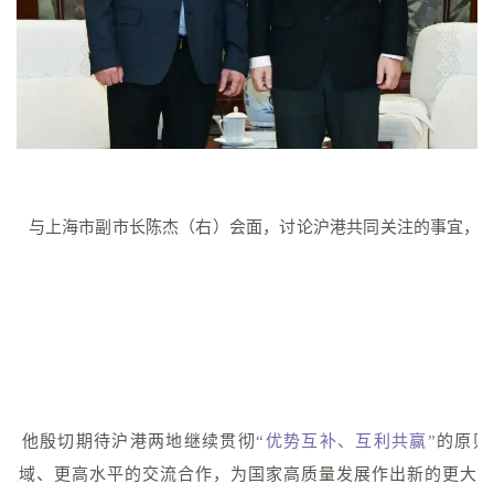
左）与上海市副市长陈杰（右）会面，讨论沪港共同关注的事宜，
。
示，他殷切期待沪港两地继续贯彻
“优势互补、互利共赢”
的原则
广领域、更高水平的交流合作，为国家高质量发展作出新的更大