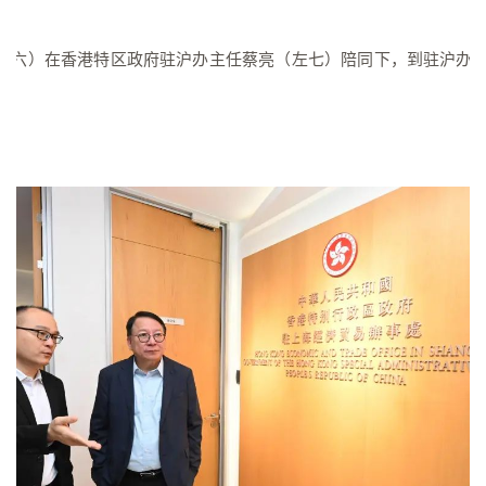
左六）在香港特区政府驻沪办主任蔡亮（左七）陪同下，到驻沪办