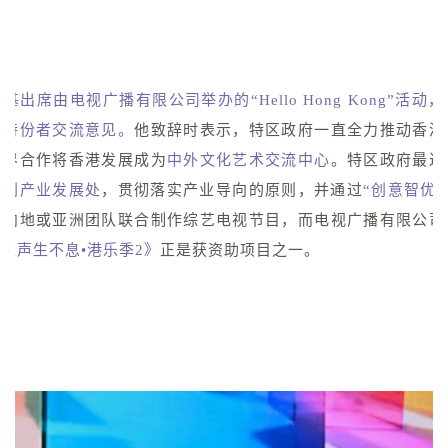
基出席由电视广播有限公司举办的“Hello Hong Kong”活
动，
业持份者交流意见。
他致辞时表示，特区政府一直全力推动香港
业界合作将香港发展成为
中外文化艺术交流中心
。特区政府最近
文创产业发展处
，贯彻落实产业导向的原则，并通过
“创意智优
与内地或亚洲团队联合制作综艺电视节目，而电视广播有限公司
的
《声生不息•港乐季2》
正是获资助项目之一。