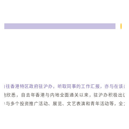
着前往香港特区政府驻沪办，听取同事的工作汇报，亦与在该办
。
他欣悉，自去年香港与内地全面通关以来，驻沪办积极出访
并参与多个投资推广活动、展览、文艺表演和青年活动等，全力